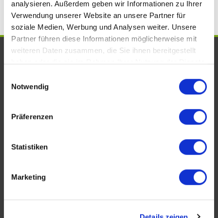
analysieren. Außerdem geben wir Informationen zu Ihrer
Verwendung unserer Website an unsere Partner für
soziale Medien, Werbung und Analysen weiter. Unsere
Partner führen diese Informationen möglicherweise mit
weiteren Daten zusammen, die Sie ihnen bereitgestellt
UNSERE AUSZEICHNUNGEN. WIR
haben oder die sie im Rahmen Ihrer Nutzung der Dienste
SIND VOM FACH!
gesammelt haben.
Einwilligungsauswahl
Notwendig
Präferenzen
Statistiken
Marketing
KONTAKT
Details zeigen