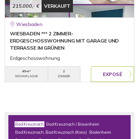
215.000,- €
VERKAUFT
Wiesbaden
WIESBADEN *** 2 ZIMMER-
ERDGESCHOSSWOHNUNG MIT GARAGE UND
TERRASSE IM GRÜNEN
Erdgeschosswohnung
49 m²
2
WOHNFLÄCHE
ZIMMER
Bad Kreuznach
Bad Kreuznach / Bosenheim
Bad Kreuznach, Bad Kreuznach (Kreis)
Bodenheim