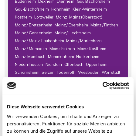
Budenheim
Dexheim
Dienheim
Gau Bischofsheim
Gau-Bischofsheim
Hahnheim
Klein-Winternheim
Kostheim
Lörzweiler
Mainz
Mainz (Oberstadt)
Mainz / Bretzenheim
Mainz / Ebersheim
Mainz / Finthen
Mainz / Gonsenheim
Mainz / Hechtsheim
Mainz / Mainz-Laubenheim
Mainz / Marienborn
Mainz / Mombach
Mainz Finthen
Mainz Kostheim
Mainz-Mombach
Mommenheim
Nackenheim
Niedernhausen
Nierstein
Offenbach
Oppenheim
Schornsheim
Selzen
Todenroth
Wiesbaden
Wörrstadt
Zornheim
Immo Bad Kreuznach
Haus Bad Kreuznach
Häuser Bad
Kreuznach
kaufen Bad Kreuznach
Immobilie Bad Kreuznach
Diese Webseite verwendet Cookies
Immobilien Bad Kreuznach
Hauskauf Bad Kreuznach
Wir verwenden Cookies, um Inhalte und Anzeigen zu
Immobilienkauf Bad Kreuznach
Einfamilienhaus Bad
personalisieren, Funktionen für soziale Medien anbieten
Kreuznach
Einfamilienhäuser Bad Kreuznach
zu können und die Zugriffe auf unsere Website zu