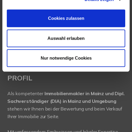
Köhler Immobilien GmbH
Bauschheimer Weg 28
55130 Mainz
Cookies zulassen
Tel.: +49 (0) 6131 / 9010180
Auswahl erlauben
Fax: +49 (0) 6131 / 9010188
E-Mail: buero@immobilien-koehler.de
Internet: www.immobilien-koehler.de
Nur notwendige Cookies
PROFIL
Als kompetenter
Immobilienmakler in Mainz und Dipl.
Sachverständiger (DIA) in Mainz und Umgebung
stehen wir Ihnen bei der Bewertung und beim Verkauf
Ihrer Immobilie zur Seite.
Mit umfassendem Fachwissen und lokaler Expertise