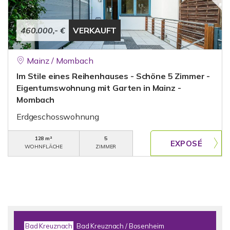
460.000,- €
VERKAUFT
Mainz / Mombach
Im Stile eines Reihenhauses - Schöne 5 Zimmer -
Eigentumswohnung mit Garten in Mainz -
Mombach
Erdgeschosswohnung
128 m²
5
WOHNFLÄCHE
ZIMMER
Bad Kreuznach
Bad Kreuznach / Bosenheim