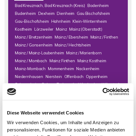
Bad Kreuznach, Bad Kreuznach (Kreis)
Bodenheim
Budenheim
Dexheim
Dienheim
Gau Bischofsheim
Gau-Bischofsheim
Hahnheim
Klein-Winternheim
Kostheim
Lörzweiler
Mainz
Mainz (Oberstadt)
Mainz / Bretzenheim
Mainz / Ebersheim
Mainz / Finthen
Mainz / Gonsenheim
Mainz / Hechtsheim
Mainz / Mainz-Laubenheim
Mainz / Marienborn
Mainz / Mombach
Mainz Finthen
Mainz Kostheim
Mainz-Mombach
Mommenheim
Nackenheim
Niedernhausen
Nierstein
Offenbach
Oppenheim
Schornsheim
Selzen
Todenroth
Wiesbaden
Wörrstadt
Zornheim
Immo Bad Kreuznach
Haus Bad Kreuznach
Häuser Bad
Diese Webseite verwendet Cookies
Kreuznach
kaufen Bad Kreuznach
Immobilie Bad Kreuznach
Wir verwenden Cookies, um Inhalte und Anzeigen zu
Immobilien Bad Kreuznach
Hauskauf Bad Kreuznach
personalisieren, Funktionen für soziale Medien anbieten
Immobilienkauf Bad Kreuznach
Einfamilienhaus Bad