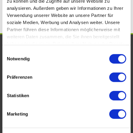
zu können und die Zugriffe auf unsere Website zu
Kreuznach
Einfamilienhäuser Bad Kreuznach
analysieren. Außerdem geben wir Informationen zu Ihrer
Verwendung unserer Website an unsere Partner für
soziale Medien, Werbung und Analysen weiter. Unsere
Partner führen diese Informationen möglicherweise mit
weiteren Daten zusammen, die Sie ihnen bereitgestellt
UNSERE AUSZEICHNUNGEN. WIR
haben oder die sie im Rahmen Ihrer Nutzung der Dienste
gesammelt haben.
Einwilligungsauswahl
SIND VOM FACH!
Notwendig
Präferenzen
Statistiken
Marketing
KONTAKT