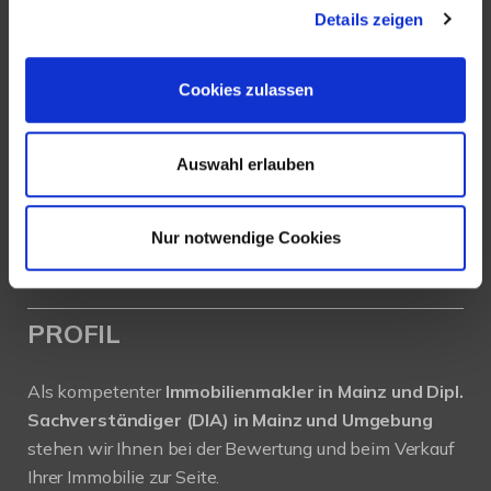
Details zeigen
Köhler Immobilien GmbH
Bauschheimer Weg 28
Cookies zulassen
55130 Mainz
Auswahl erlauben
Tel.: +49 (0) 6131 / 9010180
Fax: +49 (0) 6131 / 9010188
E-Mail: buero@immobilien-koehler.de
Nur notwendige Cookies
Internet: www.immobilien-koehler.de
PROFIL
Als kompetenter
Immobilienmakler in Mainz und Dipl.
Sachverständiger (DIA) in Mainz und Umgebung
stehen wir Ihnen bei der Bewertung und beim Verkauf
Ihrer Immobilie zur Seite.