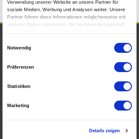
Verwendung unserer Website an unsere Partner für
soziale Medien, Werbung und Analysen weiter. Unsere
Partner führen diese Informationen möglicherweise mit
weiteren Daten zusammen, die Sie ihnen bereitgestellt
haben oder die sie im Rahmen Ihrer Nutzung der Dienste
UNSERE AUSZEICHNUNGEN. WIR
gesammelt haben.
Einwilligungsauswahl
SIND VOM FACH!
Notwendig
Präferenzen
Statistiken
Marketing
KONTAKT
Details zeigen