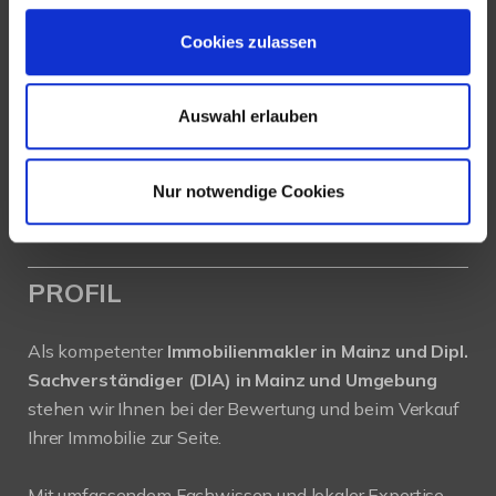
Köhler Immobilien GmbH
Bauschheimer Weg 28
Cookies zulassen
55130 Mainz
Auswahl erlauben
Tel.: +49 (0) 6131 / 9010180
Fax: +49 (0) 6131 / 9010188
E-Mail: buero@immobilien-koehler.de
Nur notwendige Cookies
Internet: www.immobilien-koehler.de
PROFIL
Als kompetenter
Immobilienmakler in Mainz und Dipl.
Sachverständiger (DIA) in Mainz und Umgebung
stehen wir Ihnen bei der Bewertung und beim Verkauf
Ihrer Immobilie zur Seite.
Mit umfassendem Fachwissen und lokaler Expertise