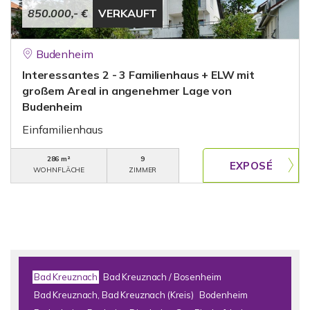
850.000,- €
VERKAUFT
Budenheim
Interessantes 2 - 3 Familienhaus + ELW mit
großem Areal in angenehmer Lage von
Budenheim
Einfamilienhaus
286 m²
9
WOHNFLÄCHE
ZIMMER
Bad Kreuznach
Bad Kreuznach / Bosenheim
Bad Kreuznach, Bad Kreuznach (Kreis)
Bodenheim