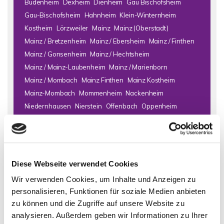
Budenheim
Dexheim
Dienheim
Gau Bischofsheim
Gau-Bischofsheim
Hahnheim
Klein-Winternheim
Kostheim
Lörzweiler
Mainz
Mainz (Oberstadt)
Mainz / Bretzenheim
Mainz / Ebersheim
Mainz / Finthen
Mainz / Gonsenheim
Mainz / Hechtsheim
Mainz / Mainz-Laubenheim
Mainz / Marienborn
Mainz / Mombach
Mainz Finthen
Mainz Kostheim
Mainz-Mombach
Mommenheim
Nackenheim
Niedernhausen
Nierstein
Offenbach
Oppenheim
Schornsheim
Selzen
Todenroth
Wiesbaden
Wörrstadt
Zornheim
Immo Bad Kreuznach
Haus Bad Kreuznach
Häuser Bad
Diese Webseite verwendet Cookies
Kreuznach
kaufen Bad Kreuznach
Immobilie Bad Kreuznach
Wir verwenden Cookies, um Inhalte und Anzeigen zu
Immobilien Bad Kreuznach
Hauskauf Bad Kreuznach
personalisieren, Funktionen für soziale Medien anbieten
Immobilienkauf Bad Kreuznach
Einfamilienhaus Bad
zu können und die Zugriffe auf unsere Website zu
Kreuznach
Einfamilienhäuser Bad Kreuznach
analysieren. Außerdem geben wir Informationen zu Ihrer