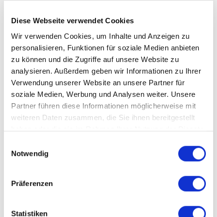
Diese Webseite verwendet Cookies
Wir verwenden Cookies, um Inhalte und Anzeigen zu
personalisieren, Funktionen für soziale Medien anbieten
zu können und die Zugriffe auf unsere Website zu
analysieren. Außerdem geben wir Informationen zu Ihrer
6. Die Verkaufsverhandlungen -
Verwendung unserer Website an unsere Partner für
soziale Medien, Werbung und Analysen weiter. Unsere
Wir haben die Experten.
Partner führen diese Informationen möglicherweise mit
Wir verkaufen seit mehr als 34 Jahren Immobilien und
weiteren Daten zusammen, die Sie ihnen bereitgestellt
setzen den Verkaufspreis so marktgerecht an, dass dieser
haben oder die sie im Rahmen Ihrer Nutzung der Dienste
gesammelt haben.
auch in Verkaufsverhandlungen seinen Bestand behält.
Einwilligungsauswahl
Notwendig
Unser Ziel ist es, für Sie das beste am Markt erzielbare
Verkaufsergebnis zu erzielen. Als erfolgreiche
Verkaufsprofis handeln wir für Sie das bestmögliche
Präferenzen
Verkaufsergebnis aus.
Statistiken