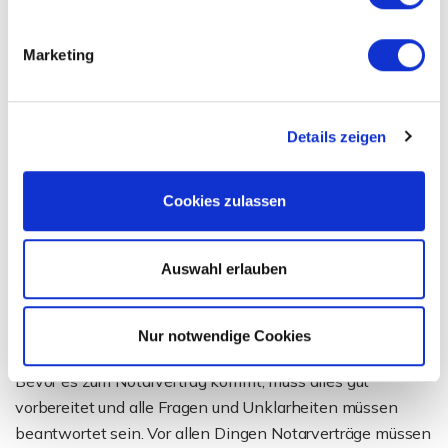
Marketing
Details zeigen
Cookies zulassen
Auswahl erlauben
7. Der Notartermin - Organisation
und Begleitung des Kaufvertrages
Nur notwendige Cookies
Bevor es zum Notarvertrag kommt, muss alles gut
vorbereitet und alle Fragen und Unklarheiten müssen
beantwortet sein. Vor allen Dingen Notarverträge müssen