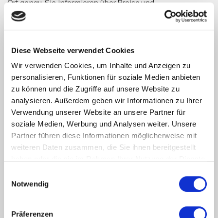
Ort genau. Sie informieren über Preise und
Marktentwicklungen und stehen bereits im Vorfeld mit
Sachkenntnis bei der Bewertung der Immobilie zur
Verfügung.
Diese Webseite verwendet Cookies
Seriöse Makler arbeiten nur mit
Wir verwenden Cookies, um Inhalte und Anzeigen zu
personalisieren, Funktionen für soziale Medien anbieten
schriftlichem Auftrag.
zu können und die Zugriffe auf unsere Website zu
analysieren. Außerdem geben wir Informationen zu Ihrer
Seriöse Makler werden nur tätig, wenn sie einen Auftrag
Verwendung unserer Website an unsere Partner für
haben. Seriöse Makler sind verpflichtet, nur dann aktiv zu
soziale Medien, Werbung und Analysen weiter. Unsere
werden, wenn ihnen ein Auftrag des Eigentümers bzw.
Partner führen diese Informationen möglicherweise mit
des Kunden vorliegt. Wir empfehlen, alle Vereinbarungen
weiteren Daten zusammen, die Sie ihnen bereitgestellt
zwischen dem Kunden und dem Immobilienmakler
haben oder die sie im Rahmen Ihrer Nutzung der Dienste
schriftlich festzuhalten, damit nichts missverstanden
gesammelt haben.
Einwilligungsauswahl
werden kann.
Notwendig
Ein seriöser Makler ist bei jeder
Präferenzen