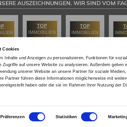
NSERE AUSZEICHNUNGEN. WIR SIND VOM FAC
t Cookies
 Inhalte und Anzeigen zu personalisieren, Funktionen für sozia
e Zugriffe auf unsere Website zu analysieren. Außerdem geben w
rwendung unserer Website an unsere Partner für soziale Medien
L
INHALT
re Partner führen diese Informationen möglicherweise mit weite
ereitgestellt haben oder die sie im Rahmen Ihrer Nutzung der D
tenter
Immobilienmakler in
Start
 Dipl. Sachverständiger (DIA)
Über uns
 und Umgebung
stehen wir Ihnen
Referenzen
wertung und beim Verkauf Ihrer
Angebote
ur Seite.
Eigentümer
Präferenzen
Statistiken
Marketin
Bewertung