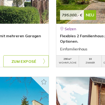
NEU
795.000,- €
Selzen
 mit mehreren Garagen
Flexibles 2 Familienhaus
Optionen.
Einfamilienhaus
290 m²
10
ZUM EXPOSÉ
WOHNFLÄCHE
ZIMMER
O