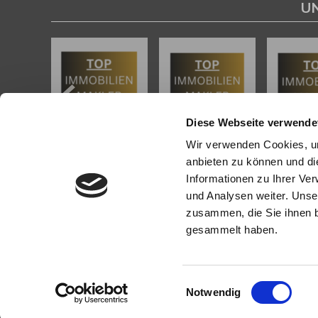
U
Diese Webseite verwende
Wir verwenden Cookies, um
anbieten zu können und di
Informationen zu Ihrer Ve
KONTAKT
PROFI
und Analysen weiter. Unse
zusammen, die Sie ihnen b
gesammelt haben.
Köhler Immobilien GmbH
Als kompe
Bauschheimer Weg 28
Mainz und
55130 Mainz
in Mainz
bei der Be
Einwilligungsauswahl
Tel.: +49 (0) 6131 / 9010180
Immobilie z
Notwendig
Fax: +49 (0) 6131 / 9010188