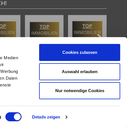
H!
Cookies zulassen
le Medien
ir
, Werbung
Auswahl erlauben
IMMOBILIENANGEBOTE
ren Daten
ienste
Nur notwendige Cookies
Eigentumswohnungen
Häuser zum Kauf
Grundstücke
Mietangebote
Renditeobjekte
g
Details zeigen
Gewerbeimmobilien