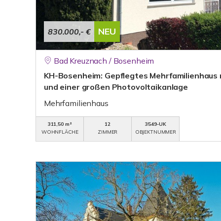
NEU
830.000,- €
Bad Kreuznach / Bosenheim
KH-Bosenheim: Gepflegtes Mehrfamilienhaus
und einer großen Photovoltaikanlage
Mehrfamilienhaus
311,50 m²
12
3549-UK
WOHNFLÄCHE
ZIMMER
OBJEKTNUMMER