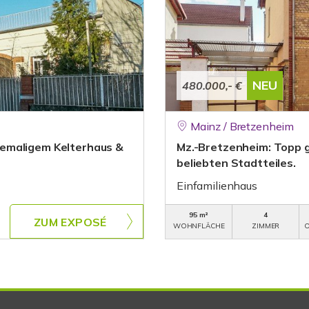
NEU
480.000,- €
Mainz / Bretzenheim
emaligem Kelterhaus &
Mz.-Bretzenheim: Topp g
beliebten Stadtteiles.
Einfamilienhaus
95 m²
4
ZUM EXPOSÉ
WOHNFLÄCHE
ZIMMER
O