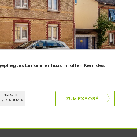
epflegtes Einfamilienhaus im alten Kern des
3554-PH
ZUM EXPOSÉ
BJEKTNUMMER