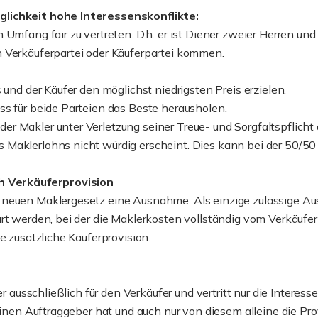
glichkeit hohe Interessenskonflikte:
Umfang fair zu vertreten. D.h. er ist Diener zweier Herren und 
 Verkäuferpartei oder Käuferpartei kommen.
 und der Käufer den möglichst niedrigsten Preis erzielen.
ss für beide Parteien das Beste herausholen.
r Makler unter Verletzung seiner Treue- und Sorgfaltspflicht 
Maklerlohns nicht würdig erscheint. Dies kann bei der 50/50 
ch Verkäuferprovision
 neuen Maklergesetz eine Ausnahme. Als einzige zulässige A
bart werden, bei der die Maklerkosten vollständig vom Verkäu
e zusätzliche Käuferprovision.
r ausschließlich für den Verkäufer und vertritt nur die Interess
einen Auftraggeber hat und auch nur von diesem alleine die Prov