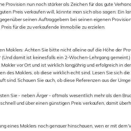
he Provision nun noch stärker als Zeichen für das gute Verh
uten Preis verkaufen will, könnte man sich also sagen: Ein lan
 gegenüber seinen Auftraggebern bei seinen eigenen Provisio
reis für die zu verkaufende Immobilie zu erzielen.
n Maklers: Achten Sie bitte nicht alleine auf die Höhe der Pro
te? (Und damit ist keinesfalls ein 2-Wochen-Lehrgang gemeint.
ler vor Ort und ist wirklich langjährig und erfolgreich in der
zen des Maklers, ob diese wirklich echt sind. Lesen Sie sich d
uft sind. Schauen Sie auch, ob diese Referenzen aus der Umg
sten Sie - neben Ärger - oftmals wesentlich mehr als den Bruch
schnell und über einen günstigen Preis verkaufen, damit übe
ung eines Maklers noch genauer hinschauen, wen er mit dem Ve