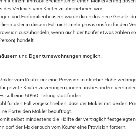
er mit einem Immobilieneigentümer einen Maklervertrag abschl
ss des Verkaufs vom Käufer zu übernehmen war.
en und Einfamilienhäusern wurde durch das neue Gesetz, das 
ienmakler in diesem Fall nicht mehr provisionsfrei für den Ve
rovision auszuhandeln, wenn auch der Käufer etwas zahlen sol
Person) handelt.
enhäusern und Eigentumswohnungen möglich.
kler vom Käufer nur eine Provision in gleicher Höhe verlangen
für private Käufer zu verringern, indem insbesondere verhinder
s soll eine 50/50 Teilung stattfinden.
wohl für den Fall vorgeschrieben, dass der Makler mit beiden P
ine Partei den Makler beauftragt.
omit selbst mindestens die Hälfte der vertraglich festgelegten
 darf der Makler auch vom Käufer eine Provision fordern.