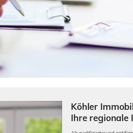
Köhler I
Ihre regional
Als qualifizierter und zertifi