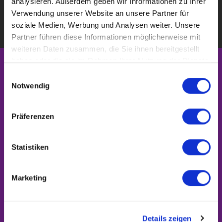
analysieren. Außerdem geben wir Informationen zu Ihrer
Zum Datenschutz
Verwendung unserer Website an unsere Partner für
soziale Medien, Werbung und Analysen weiter. Unsere
Partner führen diese Informationen möglicherweise mit
weiteren Daten zusammen, die Sie ihnen bereitgestellt
haben oder die sie im Rahmen Ihrer Nutzung der Dienste
gesammelt haben.
Ihr erster Schritt zum VIP -
Einwilligungsauswahl
Notwendig
Kundenservice
Präferenzen
Senden Sie uns jetzt kostenlos und unverbindlich Ihr
Statistiken
Kaufgesuch. Bitte füllen Sie das untenstehende Formular
möglichst vollständig aus. Je mehr Informationen Sie uns
geben, desto passgenauer können wir Ihnen eine
Marketing
Immobilie vorschlagen.
Details zeigen