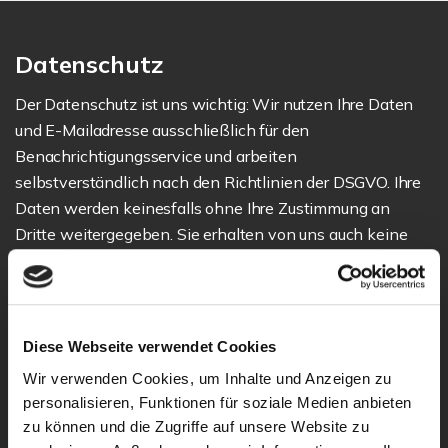
Datenschutz
Der Datenschutz ist uns wichtig: Wir nutzen Ihre Daten
und E-Mailadresse ausschließlich für den
Benachrichtigungsservice und arbeiten
selbstverständlich nach den Richtlinien der DSGVO. Ihre
Daten werden keinesfalls ohne Ihre Zustimmung an
Dritte weitergegeben. Sie erhalten von uns auch keine
Werbung, sondern nur Informationen zu den von Ihnen
gewünschten Objekten. Die Einstellung unseres Service
und die Löschung Ihrer Daten können Sie jederzeit mit
einer E-Mail an uns kündigen. Wir werden Sie dann nicht
Diese Webseite verwendet Cookies
mehr anschreiben und Ihre Daten nach den Richtlinien
Wir verwenden Cookies, um Inhalte und Anzeigen zu
der DSGVO unkenntlich machen bzw. löschen .
personalisieren, Funktionen für soziale Medien anbieten
Köhler Immobilien - VIP-Service
zu können und die Zugriffe auf unsere Website zu