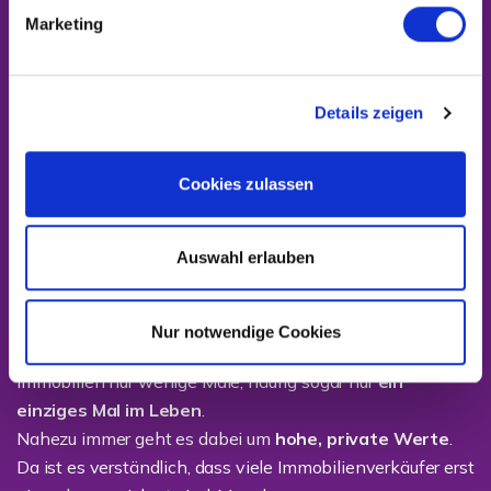
Marketing
Dienstleistungen mit
unserem "RUNDUM-
SORGLOS-PAKET"
Details zeigen
Profitieren Sie von der langjährigen umfassenden
Cookies zulassen
Erfahrung und der
regionalen Marktkenntnis der Köhler Immobilien
Auswahl erlauben
GmbH.
Die Statistiken zeigen: Die Mehrheit der
Nur notwendige Cookies
Immobilienbesitzer verkauft
Immobilien nur wenige Male, häufig sogar nur
ein
einziges Mal im Leben
.
Nahezu immer geht es dabei um
hohe, private Werte
.
Da ist es verständlich, dass viele Immobilienverkäufer erst