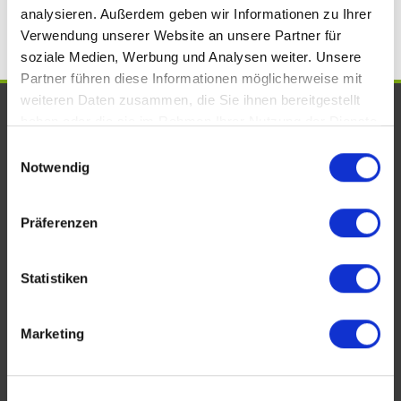
analysieren. Außerdem geben wir Informationen zu Ihrer
Verwendung unserer Website an unsere Partner für
soziale Medien, Werbung und Analysen weiter. Unsere
Partner führen diese Informationen möglicherweise mit
weiteren Daten zusammen, die Sie ihnen bereitgestellt
UNSERE AUSZEICHNUNGEN. WIR
haben oder die sie im Rahmen Ihrer Nutzung der Dienste
SIND VOM FACH!
gesammelt haben.
Einwilligungsauswahl
Notwendig
Präferenzen
Statistiken
Marketing
KONTAKT