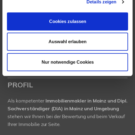
Details zeigen
Köhler Immobilien GmbH
Bauschheimer Weg 28
Cookies zulassen
55130 Mainz
Tel.: +49 (0) 6131 / 9010180
Auswahl erlauben
Fax: +49 (0) 6131 / 9010188
E-Mail: buero@immobilien-koehler.de
Nur notwendige Cookies
Internet: www.immobilien-koehler.de
PROFIL
Als kompetenter
Immobilienmakler in Mainz und Dipl.
Sachverständiger (DIA) in Mainz und Umgebung
stehen wir Ihnen bei der Bewertung und beim Verkauf
Ihrer Immobilie zur Seite.