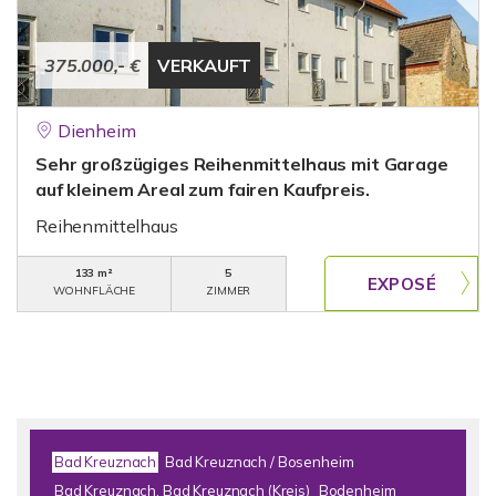
375.000,- €
VERKAUFT
Dienheim
Sehr großzügiges Reihenmittelhaus mit Garage
auf kleinem Areal zum fairen Kaufpreis.
Reihenmittelhaus
133 m²
5
WOHNFLÄCHE
ZIMMER
Bad Kreuznach
Bad Kreuznach / Bosenheim
Bad Kreuznach, Bad Kreuznach (Kreis)
Bodenheim