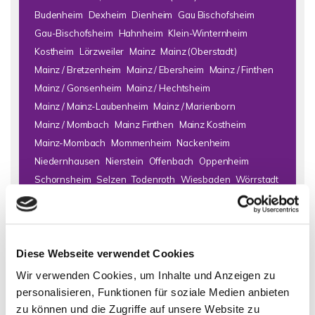
Budenheim
Dexheim
Dienheim
Gau Bischofsheim
Gau-Bischofsheim
Hahnheim
Klein-Winternheim
Kostheim
Lörzweiler
Mainz
Mainz (Oberstadt)
Mainz / Bretzenheim
Mainz / Ebersheim
Mainz / Finthen
Mainz / Gonsenheim
Mainz / Hechtsheim
Mainz / Mainz-Laubenheim
Mainz / Marienborn
Mainz / Mombach
Mainz Finthen
Mainz Kostheim
Mainz-Mombach
Mommenheim
Nackenheim
Niedernhausen
Nierstein
Offenbach
Oppenheim
Schornsheim
Selzen
Todenroth
Wiesbaden
Wörrstadt
Zornheim
Immo Bad Kreuznach
Haus Bad Kreuznach
Häuser Bad
Diese Webseite verwendet Cookies
Kreuznach
kaufen Bad Kreuznach
Immobilie Bad Kreuznach
Immobilien Bad Kreuznach
Hauskauf Bad Kreuznach
Wir verwenden Cookies, um Inhalte und Anzeigen zu
Immobilienkauf Bad Kreuznach
Einfamilienhaus Bad
personalisieren, Funktionen für soziale Medien anbieten
Kreuznach
Einfamilienhäuser Bad Kreuznach
zu können und die Zugriffe auf unsere Website zu