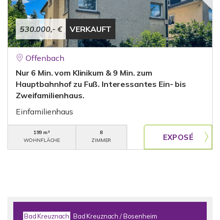
530.000,- €
VERKAUFT
Offenbach
Nur 6 Min. vom Klinikum & 9 Min. zum
Hauptbahnhof zu Fuß. Interessantes Ein- bis
Zweifamilienhaus.
Einfamilienhaus
199 m²
8
WOHNFLÄCHE
ZIMMER
Bad Kreuznach
Bad Kreuznach / Bosenheim