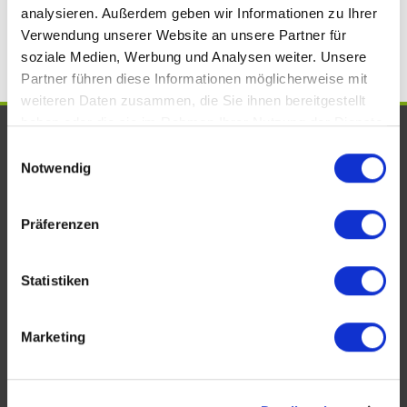
Kreuznach
Einfamilienhäuser Bad Kreuznach
analysieren. Außerdem geben wir Informationen zu Ihrer
Verwendung unserer Website an unsere Partner für
soziale Medien, Werbung und Analysen weiter. Unsere
Partner führen diese Informationen möglicherweise mit
weiteren Daten zusammen, die Sie ihnen bereitgestellt
haben oder die sie im Rahmen Ihrer Nutzung der Dienste
UNSERE AUSZEICHNUNGEN. WIR
gesammelt haben.
Einwilligungsauswahl
SIND VOM FACH!
Notwendig
Präferenzen
Statistiken
Marketing
KONTAKT