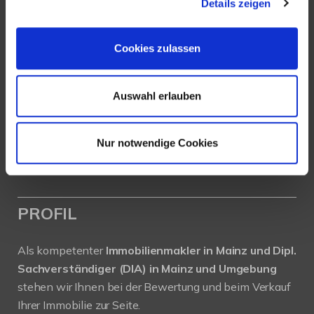
Details zeigen
Köhler Immobilien GmbH
Cookies zulassen
Bauschheimer Weg 28
55130 Mainz
Auswahl erlauben
Tel.: +49 (0) 6131 / 9010180
Fax: +49 (0) 6131 / 9010188
E-Mail: buero@immobilien-koehler.de
Nur notwendige Cookies
Internet: www.immobilien-koehler.de
PROFIL
Als kompetenter
Immobilienmakler in Mainz und Dipl.
Sachverständiger (DIA) in Mainz und Umgebung
stehen wir Ihnen bei der Bewertung und beim Verkauf
Ihrer Immobilie zur Seite.