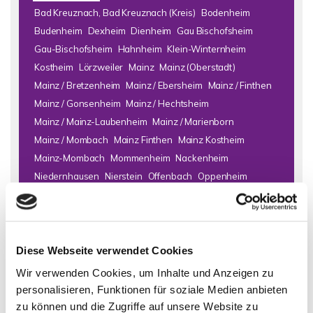
Bad Kreuznach, Bad Kreuznach (Kreis)
Bodenheim
Budenheim
Dexheim
Dienheim
Gau Bischofsheim
Gau-Bischofsheim
Hahnheim
Klein-Winternheim
Kostheim
Lörzweiler
Mainz
Mainz (Oberstadt)
Mainz / Bretzenheim
Mainz / Ebersheim
Mainz / Finthen
Mainz / Gonsenheim
Mainz / Hechtsheim
Mainz / Mainz-Laubenheim
Mainz / Marienborn
Mainz / Mombach
Mainz Finthen
Mainz Kostheim
Mainz-Mombach
Mommenheim
Nackenheim
Niedernhausen
Nierstein
Offenbach
Oppenheim
Schornsheim
Selzen
Todenroth
Wiesbaden
Wörrstadt
Zornheim
Immo Bad Kreuznach
Haus Bad Kreuznach
Häuser Bad
Diese Webseite verwendet Cookies
Kreuznach
kaufen Bad Kreuznach
Immobilie Bad Kreuznach
Wir verwenden Cookies, um Inhalte und Anzeigen zu
Immobilien Bad Kreuznach
Hauskauf Bad Kreuznach
personalisieren, Funktionen für soziale Medien anbieten
Immobilienkauf Bad Kreuznach
Einfamilienhaus Bad
zu können und die Zugriffe auf unsere Website zu