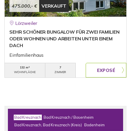
475.000,- €
VERKAUFT
Lörzweiler
SEHR SCHÖNER BUNGALOW FÜR ZWEI FAMILIEN
ODER WOHNEN UND ARBEITEN UNTER EINEM
DACH
Einfamilienhaus
132 m²
7
WOHNFLÄCHE
ZIMMER
Bad Kreuznach
Bad Kreuznach / Bosenheim
Bad Kreuznach, Bad Kreuznach (Kreis)
Bodenheim