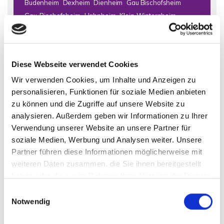
Budenheim
Dexheim
Dienheim
Gau Bischofsheim
Gau-Bischofsheim
Hahnheim
Klein-Winternheim
Kostheim
Lörzweiler
Mainz
Mainz (Oberstadt)
Mainz / Bretzenheim
Mainz / Ebersheim
Mainz / Finthen
Mainz / Gonsenheim
Mainz / Hechtsheim
Diese Webseite verwendet Cookies
Mainz / Mainz-Laubenheim
Mainz / Marienborn
Wir verwenden Cookies, um Inhalte und Anzeigen zu
Mainz / Mombach
Mainz Finthen
Mainz Kostheim
personalisieren, Funktionen für soziale Medien anbieten
Mainz-Mombach
Mommenheim
Nackenheim
zu können und die Zugriffe auf unsere Website zu
Niedernhausen
Nierstein
Offenbach
Oppenheim
analysieren. Außerdem geben wir Informationen zu Ihrer
Schornsheim
Selzen
Todenroth
Wiesbaden
Wörrstadt
Verwendung unserer Website an unsere Partner für
Zornheim
soziale Medien, Werbung und Analysen weiter. Unsere
Partner führen diese Informationen möglicherweise mit
Immo Bad Kreuznach
Haus Bad Kreuznach
Häuser Bad
weiteren Daten zusammen, die Sie ihnen bereitgestellt
Kreuznach
kaufen Bad Kreuznach
Immobilie Bad Kreuznach
haben oder die sie im Rahmen Ihrer Nutzung der Dienste
Immobilien Bad Kreuznach
Hauskauf Bad Kreuznach
gesammelt haben.
Einwilligungsauswahl
Immobilienkauf Bad Kreuznach
Einfamilienhaus Bad
Notwendig
Kreuznach
Einfamilienhäuser Bad Kreuznach