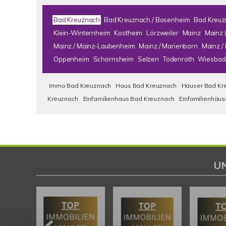
Bad Kreuznach
Bad Kreuznach / Bosenheim
Bad Kreuz
Klein-Winternheim
Kostheim
Lörzweiler
Mainz
Mainz 
Mainz / Mainz-Laubenheim
Mainz / Marienborn
Mainz 
Oppenheim
Schornsheim
Selzen
Todenroth
Wiesbad
Immo Bad Kreuznach
Haus Bad Kreuznach
Häuser Bad Kr
Kreuznach
Einfamilienhaus Bad Kreuznach
Einfamilienhäu
U