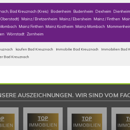
nach, Bad Kreuznach (Kreis)
Bodenheim
Budenheim
Dexheim
Dienhei
(Oberstadt)
Mainz / Bretzenheim
Mainz / Ebersheim
Mainz / Finthen
Mai
/ Mombach
Mainz Finthen
Mainz Kostheim
Mainz-Mombach
Mommenhei
en
Wörrstadt
Zornheim
euznach
kaufen Bad Kreuznach
Immobilie Bad Kreuznach
Immobilien Bad 
ser Bad Kreuznach
NSERE AUSZEICHNUNGEN. WIR SIND VOM FAC