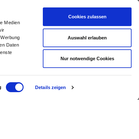
Cookies zulassen
le Medien
ir
, Werbung
Auswahl erlauben
IMMOBILIENANGEBOTE
ren Daten
ienste
Nur notwendige Cookies
Eigentumswohnungen
Häuser zum Kauf
Grundstücke
Mietangebote
Renditeobjekte
g
Details zeigen
Gewerbeimmobilien