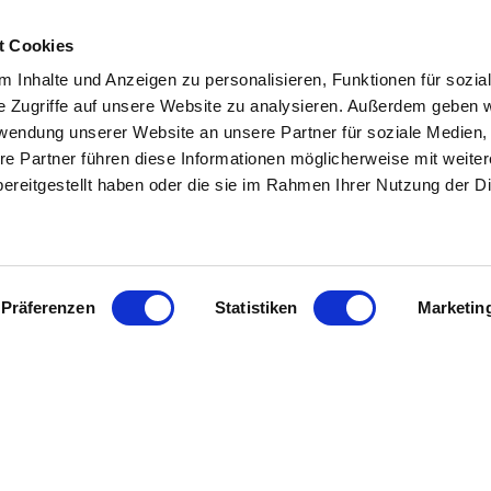
t Cookies
 Inhalte und Anzeigen zu personalisieren, Funktionen für sozia
e Zugriffe auf unsere Website zu analysieren. Außerdem geben w
rwendung unserer Website an unsere Partner für soziale Medien
L
INHALT
re Partner führen diese Informationen möglicherweise mit weite
ereitgestellt haben oder die sie im Rahmen Ihrer Nutzung der D
tenter
Immobilienmakler in
Start
 Dipl. Sachverständiger (DIA)
Über uns
 und Umgebung
stehen wir Ihnen
Referenzen
wertung und beim Verkauf Ihrer
Angebote
ur Seite.
Eigentümer
Präferenzen
Statistiken
Marketin
Bewertung
sendem Fachwissen und lokaler
Tipps/Aktuelles
beraten wir Sie in allen Fragen
Kontakt
hr Haus oder Ihre Wohnung.
ie uns an - wir sind für Sie da.
Impressum
Datenschutz
KI - Nutzung
Sitemap