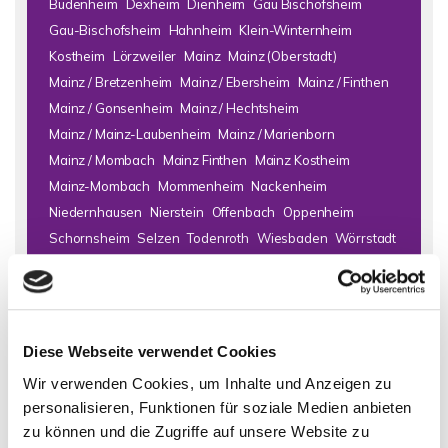
Budenheim
Dexheim
Dienheim
Gau Bischofsheim
Gau-Bischofsheim
Hahnheim
Klein-Winternheim
Kostheim
Lörzweiler
Mainz
Mainz (Oberstadt)
Mainz / Bretzenheim
Mainz / Ebersheim
Mainz / Finthen
Mainz / Gonsenheim
Mainz / Hechtsheim
Mainz / Mainz-Laubenheim
Mainz / Marienborn
Mainz / Mombach
Mainz Finthen
Mainz Kostheim
Mainz-Mombach
Mommenheim
Nackenheim
Niedernhausen
Nierstein
Offenbach
Oppenheim
Schornsheim
Selzen
Todenroth
Wiesbaden
Wörrstadt
Zornheim
Immo Bad Kreuznach
Haus Bad Kreuznach
Häuser Bad
Kreuznach
kaufen Bad Kreuznach
Immobilie Bad Kreuznach
Diese Webseite verwendet Cookies
Immobilien Bad Kreuznach
Hauskauf Bad Kreuznach
Wir verwenden Cookies, um Inhalte und Anzeigen zu
Immobilienkauf Bad Kreuznach
Einfamilienhaus Bad
personalisieren, Funktionen für soziale Medien anbieten
Kreuznach
Einfamilienhäuser Bad Kreuznach
zu können und die Zugriffe auf unsere Website zu