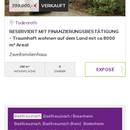
399.000,- €
VERKAUFT
Todenroth
RESERVIERT MIT FINANZIERUNGSBESTÄTIGUNG
- Traumhaft wohnen auf dem Land mit ca 8000
m² Areal
Zweifamilienhaus
250 m²
8
WOHNFLÄCHE
ZIMMER
Bad Kreuznach
Bad Kreuznach / Bosenheim
Bad Kreuznach, Bad Kreuznach (Kreis)
Bodenheim