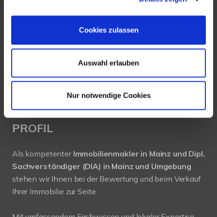
Köhler Immobilien GmbH
Bauschheimer Weg 28
55130 Mainz
Cookies zulassen
Tel.: +49 (0) 6131 / 9010180
Auswahl erlauben
Fax: +49 (0) 6131 / 9010188
E-Mail: buero@immobilien-koehler.de
Internet: www.immobilien-koehler.de
Nur notwendige Cookies
PROFIL
Als kompetenter
Immobilienmakler in Mainz und Dipl.
Sachverständiger (DIA) in Mainz und Umgebung
stehen wir Ihnen bei der Bewertung und beim Verkauf
Ihrer Immobilie zur Seite.
Mit umfassendem Fachwissen und lokaler Expertise