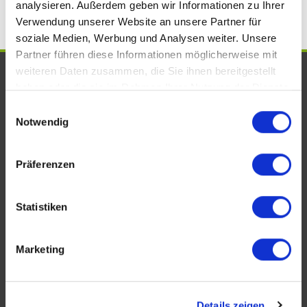
analysieren. Außerdem geben wir Informationen zu Ihrer
Verwendung unserer Website an unsere Partner für
soziale Medien, Werbung und Analysen weiter. Unsere
Partner führen diese Informationen möglicherweise mit
weiteren Daten zusammen, die Sie ihnen bereitgestellt
UNSERE AUSZEICHNUNGEN. WIR
haben oder die sie im Rahmen Ihrer Nutzung der Dienste
SIND VOM FACH!
gesammelt haben.
Einwilligungsauswahl
Notwendig
Präferenzen
Statistiken
Marketing
KONTAKT
Details zeigen