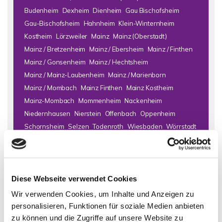
Budenheim
Dexheim
Dienheim
Gau Bischofsheim
Gau-Bischofsheim
Hahnheim
Klein-Winternheim
Kostheim
Lörzweiler
Mainz
Mainz (Oberstadt)
Mainz / Bretzenheim
Mainz / Ebersheim
Mainz / Finthen
Mainz / Gonsenheim
Mainz / Hechtsheim
Mainz / Mainz-Laubenheim
Mainz / Marienborn
Mainz / Mombach
Mainz Finthen
Mainz Kostheim
Mainz-Mombach
Mommenheim
Nackenheim
Niedernhausen
Nierstein
Offenbach
Oppenheim
Schornsheim
Selzen
Todenroth
Wiesbaden
Wörrstadt
Zornheim
Immo Bad Kreuznach
Haus Bad Kreuznach
Häuser Bad
Diese Webseite verwendet Cookies
Kreuznach
kaufen Bad Kreuznach
Immobilie Bad Kreuznach
Immobilien Bad Kreuznach
Hauskauf Bad Kreuznach
Wir verwenden Cookies, um Inhalte und Anzeigen zu
Immobilienkauf Bad Kreuznach
Einfamilienhaus Bad
personalisieren, Funktionen für soziale Medien anbieten
Kreuznach
Einfamilienhäuser Bad Kreuznach
zu können und die Zugriffe auf unsere Website zu