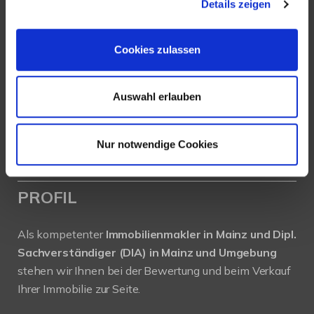
Details zeigen
Köhler Immobilien GmbH
Bauschheimer Weg 28
Cookies zulassen
55130 Mainz
Tel.: +49 (0) 6131 / 9010180
Auswahl erlauben
Fax: +49 (0) 6131 / 9010188
E-Mail: buero@immobilien-koehler.de
Nur notwendige Cookies
Internet: www.immobilien-koehler.de
PROFIL
Als kompetenter
Immobilienmakler in Mainz und Dipl.
Sachverständiger (DIA) in Mainz und Umgebung
stehen wir Ihnen bei der Bewertung und beim Verkauf
Ihrer Immobilie zur Seite.