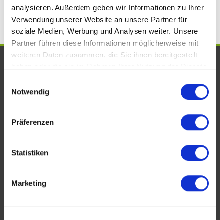
analysieren. Außerdem geben wir Informationen zu Ihrer
Verwendung unserer Website an unsere Partner für
soziale Medien, Werbung und Analysen weiter. Unsere
Partner führen diese Informationen möglicherweise mit
weiteren Daten zusammen, die Sie ihnen bereitgestellt
UNSERE AUSZEICHNUNGEN. WIR
haben oder die sie im Rahmen Ihrer Nutzung der Dienste
SIND VOM FACH!
gesammelt haben.
Einwilligungsauswahl
Notwendig
Präferenzen
Statistiken
Marketing
KONTAKT