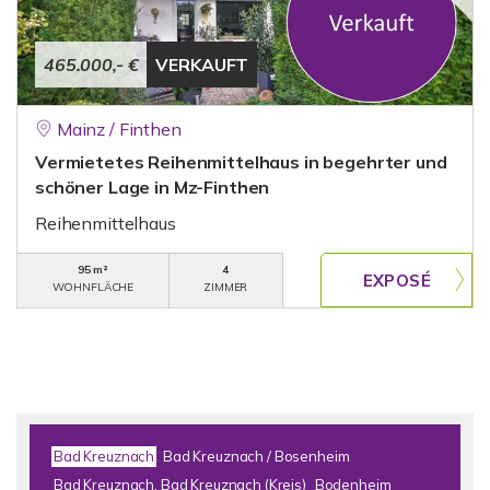
465.000,- €
VERKAUFT
Mainz / Finthen
Vermietetes Reihenmittelhaus in begehrter und
schöner Lage in Mz-Finthen
Reihenmittelhaus
95 m²
4
WOHNFLÄCHE
ZIMMER
Bad Kreuznach
Bad Kreuznach / Bosenheim
Bad Kreuznach, Bad Kreuznach (Kreis)
Bodenheim