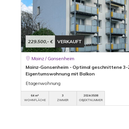
229.500,- €
VERKAUFT
Mainz / Gonsenheim
Mainz-Gonsenheim - Optimal geschnittene 3
Eigentumswohnung mit Balkon
Etagenwohnung
64 m²
3
2024-3508
WOHNFLÄCHE
ZIMMER
OBJEKTNUMMER