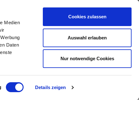
Cookies zulassen
le Medien
ir
, Werbung
Auswahl erlauben
IMMOBILIENANGEBOTE
ren Daten
ienste
Nur notwendige Cookies
Eigentumswohnungen
Häuser zum Kauf
Grundstücke
Mietangebote
Renditeobjekte
g
Details zeigen
Gewerbeimmobilien