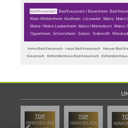
Bad Kreuznach
Bad Kreuznach / Bosenheim
Bad Kreuz
Klein-Winternheim
Kostheim
Lörzweiler
Mainz
Mainz 
Mainz / Mainz-Laubenheim
Mainz / Marienborn
Mainz 
Oppenheim
Schornsheim
Selzen
Todenroth
Wiesbad
Immo Bad Kreuznach
Haus Bad Kreuznach
Häuser Bad Kr
Kreuznach
Einfamilienhaus Bad Kreuznach
Einfamilienhäu
U