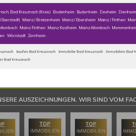
nach, Bad Kreuznach (Kreis)
Bodenheim
Budenheim
Dexheim
Dienhei
(Oberstadt)
Mainz / Bretzenheim
Mainz / Ebersheim
Mainz / Finthen
Mai
/ Mombach
Mainz Finthen
Mainz Kostheim
Mainz-Mombach
Mommenhei
en
Wörrstadt
Zornheim
euznach
kaufen Bad Kreuznach
Immobilie Bad Kreuznach
Immobilien Bad 
ser Bad Kreuznach
NSERE AUSZEICHNUNGEN. WIR SIND VOM FAC