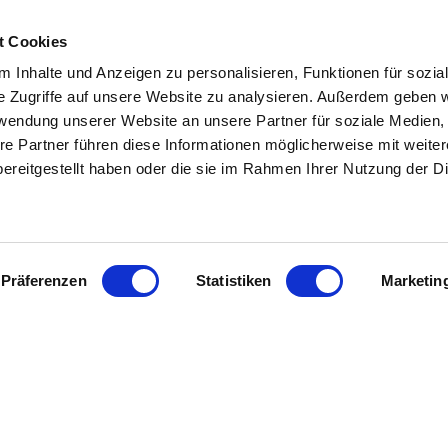
t Cookies
 Inhalte und Anzeigen zu personalisieren, Funktionen für sozia
e Zugriffe auf unsere Website zu analysieren. Außerdem geben w
rwendung unserer Website an unsere Partner für soziale Medien
L
INHALT
re Partner führen diese Informationen möglicherweise mit weite
ereitgestellt haben oder die sie im Rahmen Ihrer Nutzung der D
tenter
Immobilienmakler in
Start
 Dipl. Sachverständiger (DIA)
Über uns
 und Umgebung
stehen wir Ihnen
Referenzen
wertung und beim Verkauf Ihrer
Angebote
ur Seite.
Eigentümer
Präferenzen
Statistiken
Marketin
Bewertung
sendem Fachwissen und lokaler
Tipps/Aktuelles
beraten wir Sie in allen Fragen
Kontakt
hr Haus oder Ihre Wohnung.
ie uns an - wir sind für Sie da.
Impressum
Datenschutz
KI - Nutzung
Sitemap