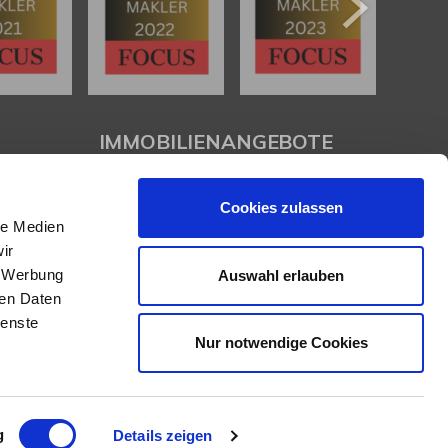
IMMOBILIENANGEBOTE
Eigentumswohnungen
Cookies zulassen
Häuser zum Kauf
le Medien
Grundstücke
ir
Mietangebote
, Werbung
Auswahl erlauben
Renditeobjekte
ren Daten
Gewerbeimmobilien
ienste
Nur notwendige Cookies
g
Details zeigen