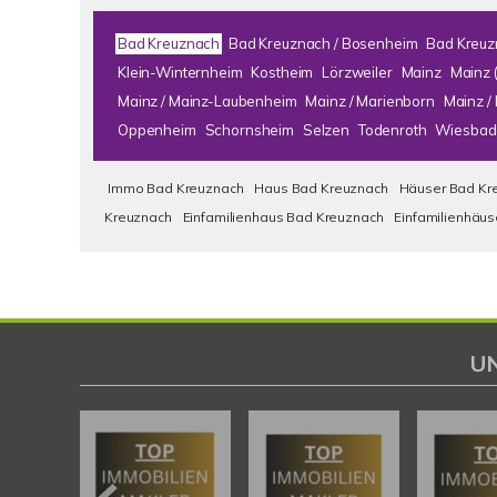
Bad Kreuznach
Bad Kreuznach / Bosenheim
Bad Kreuz
Klein-Winternheim
Kostheim
Lörzweiler
Mainz
Mainz 
Mainz / Mainz-Laubenheim
Mainz / Marienborn
Mainz 
Oppenheim
Schornsheim
Selzen
Todenroth
Wiesbad
Immo Bad Kreuznach
Haus Bad Kreuznach
Häuser Bad Kr
Kreuznach
Einfamilienhaus Bad Kreuznach
Einfamilienhäu
U