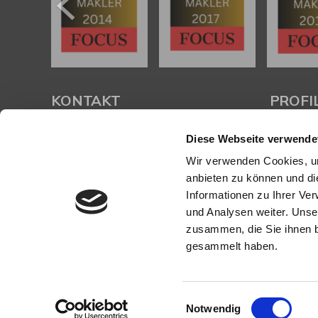
KONTAKT
PROFI
Diese Webseite verwende
Köhler Immobilien GmbH
Als kompe
Bauschheimer Weg 28
Mainz und
Wir verwenden Cookies, um
55130 Mainz
in Mainz
anbieten zu können und di
bei der Be
Informationen zu Ihrer Ve
Tel.: +49 (0) 6131 / 9010180
Immobilie z
und Analysen weiter. Unse
Fax: +49 (0) 6131 / 9010188
E-Mail: buero@immobilien-koehler.de
Mit umfas
zusammen, die Sie ihnen b
Internet: www.immobilien-koehler.de
Expertise 
gesammelt haben.
rund um I
Sprechen S
Einwilligungsauswahl
© Köhler Immobilien GmbH
Powered by
Immonia GmbH
Notwendig