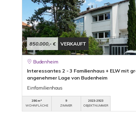
850.000,- €
VERKAUFT
Budenheim
Interessantes 2 - 3 Familienhaus + ELW mit g
angenehmer Lage von Budenheim
Einfamilienhaus
286 m²
9
2023-2923
WOHNFLÄCHE
ZIMMER
OBJEKTNUMMER