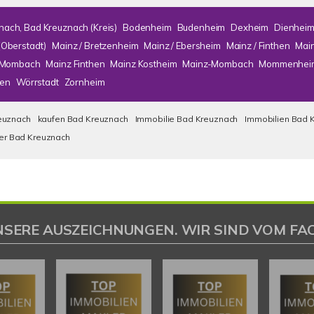
nach, Bad Kreuznach (Kreis)
Bodenheim
Budenheim
Dexheim
Dienhei
(Oberstadt)
Mainz / Bretzenheim
Mainz / Ebersheim
Mainz / Finthen
Mai
/ Mombach
Mainz Finthen
Mainz Kostheim
Mainz-Mombach
Mommenhei
en
Wörrstadt
Zornheim
euznach
kaufen Bad Kreuznach
Immobilie Bad Kreuznach
Immobilien Bad 
ser Bad Kreuznach
NSERE AUSZEICHNUNGEN. WIR SIND VOM FAC