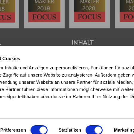
L
INHALT
t Cookies
tenter
Immobilienmakler in
Start
 Dipl. Sachverständiger (DIA)
Über uns
 Inhalte und Anzeigen zu personalisieren, Funktionen für sozia
 und Umgebung
stehen wir Ihnen
Referenzen
e Zugriffe auf unsere Website zu analysieren. Außerdem geben w
wertung und beim Verkauf Ihrer
Angebote
rwendung unserer Website an unsere Partner für soziale Medien
ur Seite.
Eigentümer
re Partner führen diese Informationen möglicherweise mit weite
Bewertung
sendem Fachwissen und lokaler
Tipps/Aktuelles
ereitgestellt haben oder die sie im Rahmen Ihrer Nutzung der D
beraten wir Sie in allen Fragen
Kontakt
hr Haus oder Ihre Wohnung.
ie uns an - wir sind für Sie da.
Impressum
Datenschutz
KI - Nutzung
Sitemap
Präferenzen
Statistiken
Marketin