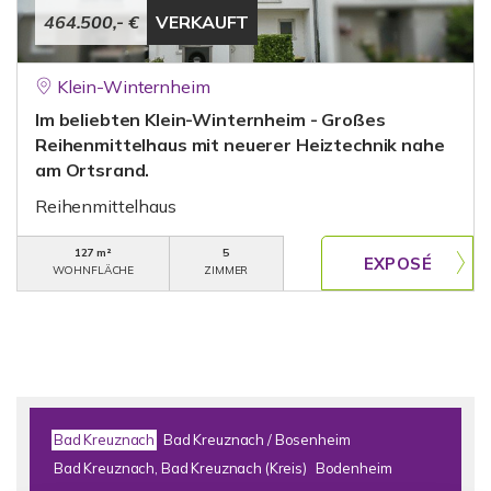
464.500,- €
VERKAUFT
Klein-Winternheim
Im beliebten Klein-Winternheim - Großes
Reihenmittelhaus mit neuerer Heiztechnik nahe
am Ortsrand.
Reihenmittelhaus
127 m²
5
WOHNFLÄCHE
ZIMMER
Bad Kreuznach
Bad Kreuznach / Bosenheim
Bad Kreuznach, Bad Kreuznach (Kreis)
Bodenheim