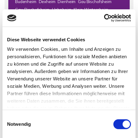
Budenheim
Dexheim
Dienheim
Gau Bischofsheim
Gau-Bischofsheim
Hahnheim
Klein-Winternheim
Kostheim
Lörzweiler
Mainz
Mainz (Oberstadt)
Mainz / Bretzenheim
Mainz / Ebersheim
Mainz / Finthen
Mainz / Gonsenheim
Mainz / Hechtsheim
Diese Webseite verwendet Cookies
Mainz / Mainz-Laubenheim
Mainz / Marienborn
Wir verwenden Cookies, um Inhalte und Anzeigen zu
Mainz / Mombach
Mainz Finthen
Mainz Kostheim
personalisieren, Funktionen für soziale Medien anbieten
Mainz-Mombach
Mommenheim
Nackenheim
zu können und die Zugriffe auf unsere Website zu
Niedernhausen
Nierstein
Offenbach
Oppenheim
analysieren. Außerdem geben wir Informationen zu Ihrer
Schornsheim
Selzen
Todenroth
Wiesbaden
Wörrstadt
Verwendung unserer Website an unsere Partner für
Zornheim
soziale Medien, Werbung und Analysen weiter. Unsere
Partner führen diese Informationen möglicherweise mit
Immo Bad Kreuznach
Haus Bad Kreuznach
Häuser Bad
weiteren Daten zusammen, die Sie ihnen bereitgestellt
Kreuznach
kaufen Bad Kreuznach
Immobilie Bad Kreuznach
haben oder die sie im Rahmen Ihrer Nutzung der Dienste
Immobilien Bad Kreuznach
Hauskauf Bad Kreuznach
gesammelt haben.
Einwilligungsauswahl
Immobilienkauf Bad Kreuznach
Einfamilienhaus Bad
Notwendig
Kreuznach
Einfamilienhäuser Bad Kreuznach