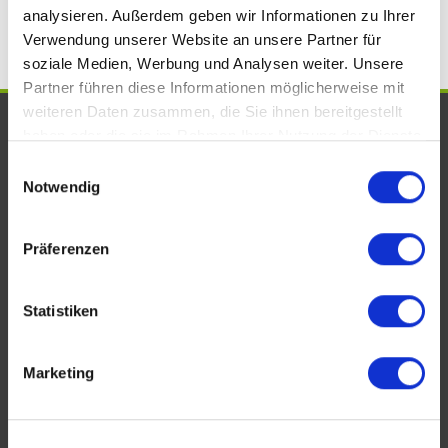
analysieren. Außerdem geben wir Informationen zu Ihrer
Verwendung unserer Website an unsere Partner für
soziale Medien, Werbung und Analysen weiter. Unsere
Partner führen diese Informationen möglicherweise mit
weiteren Daten zusammen, die Sie ihnen bereitgestellt
UNSERE AUSZEICHNUNGEN. WIR
haben oder die sie im Rahmen Ihrer Nutzung der Dienste
SIND VOM FACH!
gesammelt haben.
Einwilligungsauswahl
Notwendig
Präferenzen
Statistiken
Marketing
KONTAKT