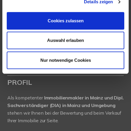
Details zeigen
Köhler Immobilien GmbH
Bauschheimer Weg 28
Cookies zulassen
55130 Mainz
Tel.: +49 (0) 6131 / 9010180
Auswahl erlauben
Fax: +49 (0) 6131 / 9010188
E-Mail: buero@immobilien-koehler.de
Nur notwendige Cookies
Internet: www.immobilien-koehler.de
PROFIL
Als kompetenter
Immobilienmakler in Mainz und Dipl.
Sachverständiger (DIA) in Mainz und Umgebung
stehen wir Ihnen bei der Bewertung und beim Verkauf
Ihrer Immobilie zur Seite.