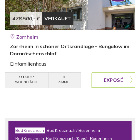
478.500,- €
VERKAUFT
Zornheim
Zornheim in schöner Ortsrandlage - Bungalow im
Dornröschenschlaf
Einfamilienhaus
111,50 m²
3
WOHNFLÄCHE
ZIMMER
Bad Kreuznach
Bad Kreuznach / Bosenheim
Bad Kreuznach, Bad Kreuznach (Kreis)
Bodenheim