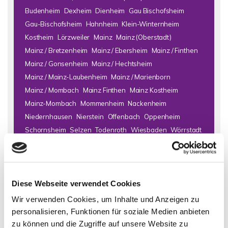
Budenheim
Dexheim
Dienheim
Gau Bischofsheim
Gau-Bischofsheim
Hahnheim
Klein-Winternheim
Kostheim
Lörzweiler
Mainz
Mainz (Oberstadt)
Mainz / Bretzenheim
Mainz / Ebersheim
Mainz / Finthen
Mainz / Gonsenheim
Mainz / Hechtsheim
Mainz / Mainz-Laubenheim
Mainz / Marienborn
Mainz / Mombach
Mainz Finthen
Mainz Kostheim
Mainz-Mombach
Mommenheim
Nackenheim
Niedernhausen
Nierstein
Offenbach
Oppenheim
Schornsheim
Selzen
Todenroth
Wiesbaden
Wörrstadt
Zornheim
Immo Bad Kreuznach
Haus Bad Kreuznach
Häuser Bad
Diese Webseite verwendet Cookies
Kreuznach
kaufen Bad Kreuznach
Immobilie Bad Kreuznach
Immobilien Bad Kreuznach
Hauskauf Bad Kreuznach
Wir verwenden Cookies, um Inhalte und Anzeigen zu
Immobilienkauf Bad Kreuznach
Einfamilienhaus Bad
personalisieren, Funktionen für soziale Medien anbieten
Kreuznach
Einfamilienhäuser Bad Kreuznach
zu können und die Zugriffe auf unsere Website zu