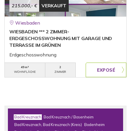
215.000,- €
VERKAUFT
Wiesbaden
WIESBADEN *** 2 ZIMMER-
ERDGESCHOSSWOHNUNG MIT GARAGE UND
TERRASSE IM GRÜNEN
Erdgeschosswohnung
49 m²
2
WOHNFLÄCHE
ZIMMER
Bad Kreuznach
Bad Kreuznach / Bosenheim
Bad Kreuznach, Bad Kreuznach (Kreis)
Bodenheim