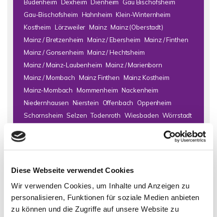
Budenheim
Dexheim
Dienheim
Gau Bischofsheim
Gau-Bischofsheim
Hahnheim
Klein-Winternheim
Kostheim
Lörzweiler
Mainz
Mainz (Oberstadt)
Mainz / Bretzenheim
Mainz / Ebersheim
Mainz / Finthen
Mainz / Gonsenheim
Mainz / Hechtsheim
Mainz / Mainz-Laubenheim
Mainz / Marienborn
Mainz / Mombach
Mainz Finthen
Mainz Kostheim
Mainz-Mombach
Mommenheim
Nackenheim
Niedernhausen
Nierstein
Offenbach
Oppenheim
Schornsheim
Selzen
Todenroth
Wiesbaden
Wörrstadt
Zornheim
Immo Bad Kreuznach
Haus Bad Kreuznach
Häuser Bad
Kreuznach
kaufen Bad Kreuznach
Immobilie Bad Kreuznach
Diese Webseite verwendet Cookies
Immobilien Bad Kreuznach
Hauskauf Bad Kreuznach
Wir verwenden Cookies, um Inhalte und Anzeigen zu
Immobilienkauf Bad Kreuznach
Einfamilienhaus Bad
personalisieren, Funktionen für soziale Medien anbieten
Kreuznach
Einfamilienhäuser Bad Kreuznach
zu können und die Zugriffe auf unsere Website zu