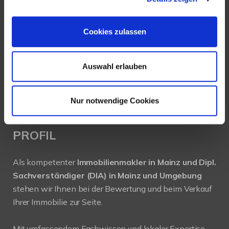
Köhler Immobilien GmbH
Bauschheimer Weg 28
55130 Mainz
Cookies zulassen
Tel.: +49 (0) 6131 / 9010180
Auswahl erlauben
Fax: +49 (0) 6131 / 9010188
E-Mail: buero@immobilien-koehler.de
Internet: www.immobilien-koehler.de
Nur notwendige Cookies
PROFIL
Als kompetenter
Immobilienmakler in Mainz und Dipl.
Sachverständiger (DIA) in Mainz und Umgebung
stehen wir Ihnen bei der Bewertung und beim Verkauf
Ihrer Immobilie zur Seite.
Mit umfassendem Fachwissen und lokaler Expertise