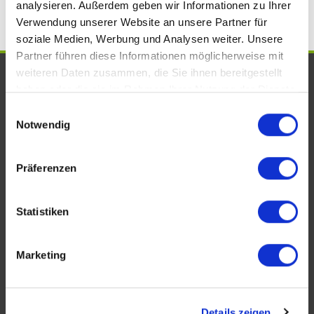
analysieren. Außerdem geben wir Informationen zu Ihrer
Verwendung unserer Website an unsere Partner für
soziale Medien, Werbung und Analysen weiter. Unsere
Partner führen diese Informationen möglicherweise mit
weiteren Daten zusammen, die Sie ihnen bereitgestellt
UNSERE AUSZEICHNUNGEN. WIR
haben oder die sie im Rahmen Ihrer Nutzung der Dienste
SIND VOM FACH!
gesammelt haben.
Einwilligungsauswahl
Notwendig
Präferenzen
Statistiken
Marketing
KONTAKT
Details zeigen