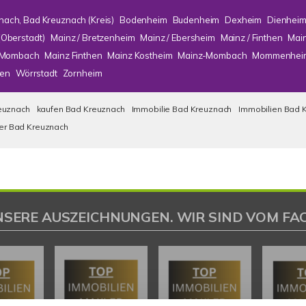
nach, Bad Kreuznach (Kreis)
Bodenheim
Budenheim
Dexheim
Dienhei
(Oberstadt)
Mainz / Bretzenheim
Mainz / Ebersheim
Mainz / Finthen
Mai
/ Mombach
Mainz Finthen
Mainz Kostheim
Mainz-Mombach
Mommenhei
en
Wörrstadt
Zornheim
euznach
kaufen Bad Kreuznach
Immobilie Bad Kreuznach
Immobilien Bad 
ser Bad Kreuznach
NSERE AUSZEICHNUNGEN. WIR SIND VOM FAC