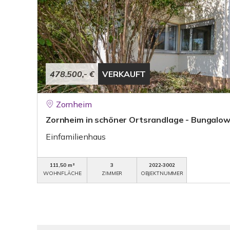
478.500,- €
VERKAUFT
Zornheim
Zornheim in schöner Ortsrandlage - Bungalow
Einfamilienhaus
111,50 m²
3
2022-3002
WOHNFLÄCHE
ZIMMER
OBJEKTNUMMER