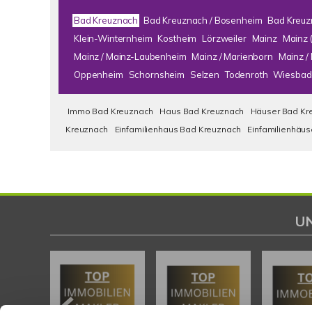
Bad Kreuznach
Bad Kreuznach / Bosenheim
Bad Kreuz
Klein-Winternheim
Kostheim
Lörzweiler
Mainz
Mainz 
Mainz / Mainz-Laubenheim
Mainz / Marienborn
Mainz 
Oppenheim
Schornsheim
Selzen
Todenroth
Wiesbad
Immo Bad Kreuznach
Haus Bad Kreuznach
Häuser Bad Kr
Kreuznach
Einfamilienhaus Bad Kreuznach
Einfamilienhäu
U