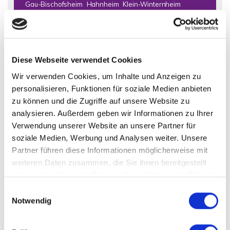
Gau-Bischofsheim
Hahnheim
Klein-Winternheim
Kostheim
Lörzweiler
Mainz
Mainz (Oberstadt)
Mainz / Bretzenheim
Mainz / Ebersheim
Mainz / Finthen
Mainz / Gonsenheim
Mainz / Hechtsheim
Mainz / Mainz-Laubenheim
Mainz / Marienborn
Diese Webseite verwendet Cookies
Mainz / Mombach
Mainz Finthen
Mainz Kostheim
Wir verwenden Cookies, um Inhalte und Anzeigen zu
Mainz-Mombach
Mommenheim
Nackenheim
personalisieren, Funktionen für soziale Medien anbieten
Niedernhausen
Nierstein
Offenbach
Oppenheim
zu können und die Zugriffe auf unsere Website zu
Schornsheim
Selzen
Todenroth
Wiesbaden
Wörrstadt
analysieren. Außerdem geben wir Informationen zu Ihrer
Zornheim
Verwendung unserer Website an unsere Partner für
soziale Medien, Werbung und Analysen weiter. Unsere
Partner führen diese Informationen möglicherweise mit
Immo Bad Kreuznach
Haus Bad Kreuznach
Häuser Bad
weiteren Daten zusammen, die Sie ihnen bereitgestellt
Kreuznach
kaufen Bad Kreuznach
Immobilie Bad Kreuznach
haben oder die sie im Rahmen Ihrer Nutzung der Dienste
Immobilien Bad Kreuznach
Hauskauf Bad Kreuznach
gesammelt haben.
Einwilligungsauswahl
Immobilienkauf Bad Kreuznach
Einfamilienhaus Bad
Notwendig
Kreuznach
Einfamilienhäuser Bad Kreuznach