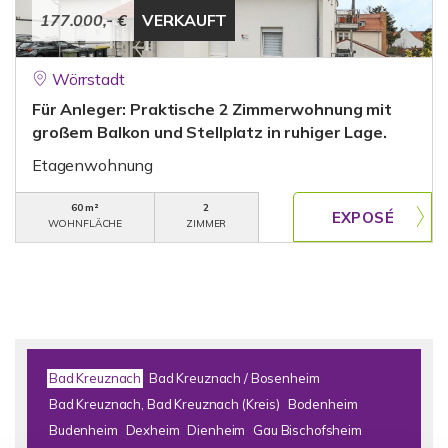
177.000,- €
VERKAUFT
Wörrstadt
Für Anleger: Praktische 2 Zimmerwohnung mit
großem Balkon und Stellplatz in ruhiger Lage.
Etagenwohnung
60 m²
2
WOHNFLÄCHE
ZIMMER
Bad Kreuznach
Bad Kreuznach / Bosenheim
Bad Kreuznach, Bad Kreuznach (Kreis)
Bodenheim
Budenheim
Dexheim
Dienheim
Gau Bischofsheim