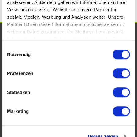
analysieren. Außerdem geben wir Informationen zu Ihrer
Verwendung unserer Website an unsere Partner für
soziale Medien, Werbung und Analysen weiter. Unsere
Partner führen diese Informationen möglicherweise mit
weiteren Daten zusammen, die Sie ihnen bereitgestellt
UNSERE AUSZEICHNUNGEN. WIR
haben oder die sie im Rahmen Ihrer Nutzung der Dienste
SIND VOM FACH!
gesammelt haben.
Einwilligungsauswahl
Notwendig
Präferenzen
Statistiken
Marketing
KONTAKT
Details zeigen