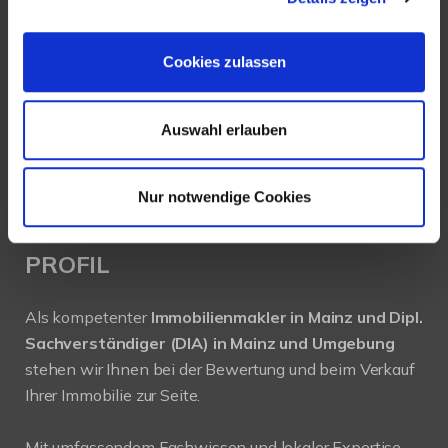
Köhler Immobilien GmbH
Bauschheimer Weg 28
55130 Mainz
Cookies zulassen
Tel.: +49 (0) 6131 / 9010180
Auswahl erlauben
Fax: +49 (0) 6131 / 9010188
E-Mail: buero@immobilien-koehler.de
Internet: www.immobilien-koehler.de
Nur notwendige Cookies
PROFIL
Als kompetenter
Immobilienmakler in Mainz und Dipl.
Sachverständiger (DIA) in Mainz und Umgebung
stehen wir Ihnen bei der Bewertung und beim Verkauf
Ihrer Immobilie zur Seite.
Mit umfassendem Fachwissen und lokaler Expertise