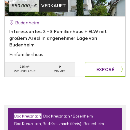
850.000,- €
VERKAUFT
Budenheim
Interessantes 2 - 3 Familienhaus + ELW mit
großem Areal in angenehmer Lage von
Budenheim
Einfamilienhaus
286 m²
9
WOHNFLÄCHE
ZIMMER
Bad Kreuznach
Bad Kreuznach / Bosenheim
Bad Kreuznach, Bad Kreuznach (Kreis)
Bodenheim