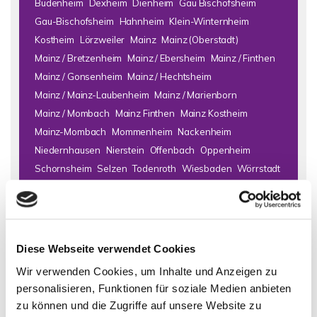
Budenheim
Dexheim
Dienheim
Gau Bischofsheim
Gau-Bischofsheim
Hahnheim
Klein-Winternheim
Kostheim
Lörzweiler
Mainz
Mainz (Oberstadt)
Mainz / Bretzenheim
Mainz / Ebersheim
Mainz / Finthen
Mainz / Gonsenheim
Mainz / Hechtsheim
Mainz / Mainz-Laubenheim
Mainz / Marienborn
Mainz / Mombach
Mainz Finthen
Mainz Kostheim
Mainz-Mombach
Mommenheim
Nackenheim
Niedernhausen
Nierstein
Offenbach
Oppenheim
Schornsheim
Selzen
Todenroth
Wiesbaden
Wörrstadt
Zornheim
Immo Bad Kreuznach
Haus Bad Kreuznach
Häuser Bad
Kreuznach
kaufen Bad Kreuznach
Immobilie Bad Kreuznach
Diese Webseite verwendet Cookies
Immobilien Bad Kreuznach
Hauskauf Bad Kreuznach
Wir verwenden Cookies, um Inhalte und Anzeigen zu
Immobilienkauf Bad Kreuznach
Einfamilienhaus Bad
personalisieren, Funktionen für soziale Medien anbieten
Kreuznach
Einfamilienhäuser Bad Kreuznach
zu können und die Zugriffe auf unsere Website zu