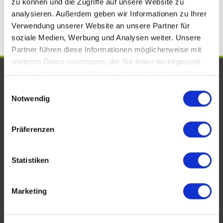
zu können und die Zugriffe auf unsere Website zu
Kreuznach
Einfamilienhäuser Bad Kreuznach
analysieren. Außerdem geben wir Informationen zu Ihrer
Verwendung unserer Website an unsere Partner für
soziale Medien, Werbung und Analysen weiter. Unsere
Partner führen diese Informationen möglicherweise mit
weiteren Daten zusammen, die Sie ihnen bereitgestellt
UNSERE AUSZEICHNUNGEN. WIR
haben oder die sie im Rahmen Ihrer Nutzung der Dienste
gesammelt haben.
Einwilligungsauswahl
SIND VOM FACH!
Notwendig
Präferenzen
Statistiken
Marketing
KONTAKT