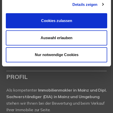
Details zeigen
Köhler Immobilien GmbH
Bauschheimer Weg 28
Cookies zulassen
55130 Mainz
Auswahl erlauben
Tel.: +49 (0) 6131 / 9010180
Fax: +49 (0) 6131 / 9010188
E-Mail: buero@immobilien-koehler.de
Nur notwendige Cookies
Internet: www.immobilien-koehler.de
PROFIL
Als kompetenter
Immobilienmakler in Mainz und Dipl.
Sachverständiger (DIA) in Mainz und Umgebung
stehen wir Ihnen bei der Bewertung und beim Verkauf
Ihrer Immobilie zur Seite.