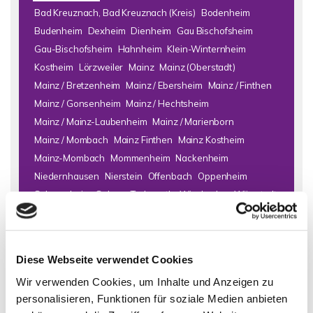
Bad Kreuznach, Bad Kreuznach (Kreis)
Bodenheim
Budenheim
Dexheim
Dienheim
Gau Bischofsheim
Gau-Bischofsheim
Hahnheim
Klein-Winternheim
Kostheim
Lörzweiler
Mainz
Mainz (Oberstadt)
Mainz / Bretzenheim
Mainz / Ebersheim
Mainz / Finthen
Mainz / Gonsenheim
Mainz / Hechtsheim
Mainz / Mainz-Laubenheim
Mainz / Marienborn
Mainz / Mombach
Mainz Finthen
Mainz Kostheim
Mainz-Mombach
Mommenheim
Nackenheim
Niedernhausen
Nierstein
Offenbach
Oppenheim
Schornsheim
Selzen
Todenroth
Wiesbaden
Wörrstadt
Zornheim
Immo Bad Kreuznach
Haus Bad Kreuznach
Häuser Bad
Diese Webseite verwendet Cookies
Kreuznach
kaufen Bad Kreuznach
Immobilie Bad Kreuznach
Wir verwenden Cookies, um Inhalte und Anzeigen zu
Immobilien Bad Kreuznach
Hauskauf Bad Kreuznach
personalisieren, Funktionen für soziale Medien anbieten
Immobilienkauf Bad Kreuznach
Einfamilienhaus Bad