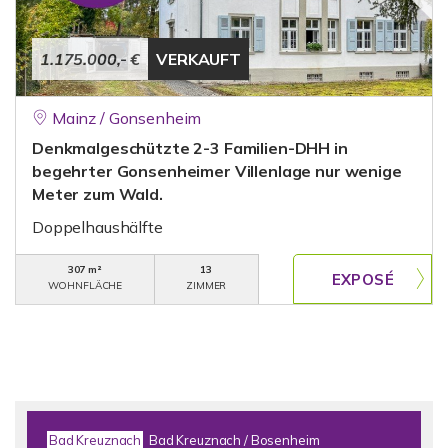
1.175.000,- €
VERKAUFT
Mainz / Gonsenheim
Denkmalgeschützte 2-3 Familien-DHH in
begehrter Gonsenheimer Villenlage nur wenige
Meter zum Wald.
Doppelhaushälfte
307 m²
13
WOHNFLÄCHE
ZIMMER
Bad Kreuznach
Bad Kreuznach / Bosenheim