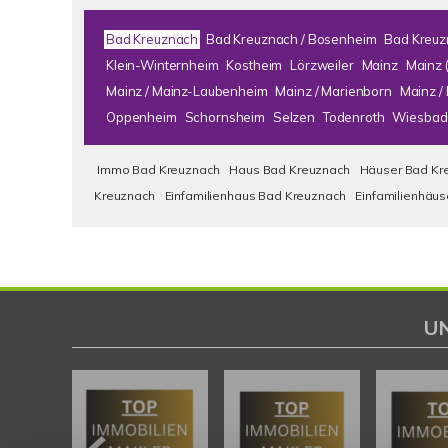
Bad Kreuznach
Bad Kreuznach / Bosenheim
Bad Kreuz
Klein-Winternheim
Kostheim
Lörzweiler
Mainz
Mainz 
Mainz / Mainz-Laubenheim
Mainz / Marienborn
Mainz 
Oppenheim
Schornsheim
Selzen
Todenroth
Wiesbad
Immo Bad Kreuznach
Haus Bad Kreuznach
Häuser Bad Kr
Kreuznach
Einfamilienhaus Bad Kreuznach
Einfamilienhäu
U