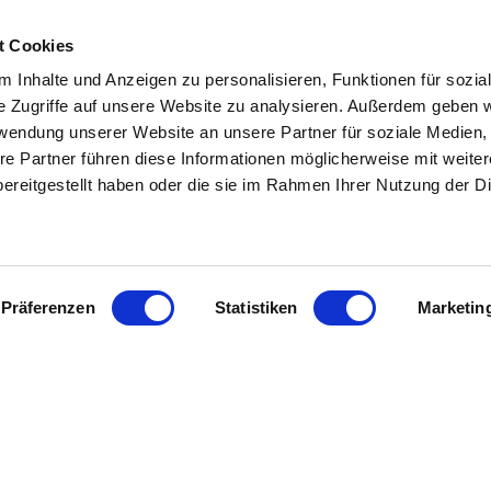
t Cookies
 Inhalte und Anzeigen zu personalisieren, Funktionen für sozia
e Zugriffe auf unsere Website zu analysieren. Außerdem geben w
rwendung unserer Website an unsere Partner für soziale Medien
L
INHALT
re Partner führen diese Informationen möglicherweise mit weite
ereitgestellt haben oder die sie im Rahmen Ihrer Nutzung der D
tenter
Immobilienmakler in
Start
 Dipl. Sachverständiger (DIA)
Über uns
 und Umgebung
stehen wir Ihnen
Referenzen
wertung und beim Verkauf Ihrer
Angebote
ur Seite.
Eigentümer
Präferenzen
Statistiken
Marketin
Bewertung
sendem Fachwissen und lokaler
Tipps/Aktuelles
beraten wir Sie in allen Fragen
Kontakt
hr Haus oder Ihre Wohnung.
ie uns an - wir sind für Sie da.
Impressum
Datenschutz
KI - Nutzung
Sitemap