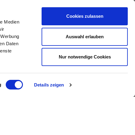
Cookies zulassen
le Medien
ir
, Werbung
Auswahl erlauben
IMMOBILIENANGEBOTE
ren Daten
ienste
Nur notwendige Cookies
Eigentumswohnungen
Häuser zum Kauf
Grundstücke
Mietangebote
Renditeobjekte
g
Details zeigen
Gewerbeimmobilien