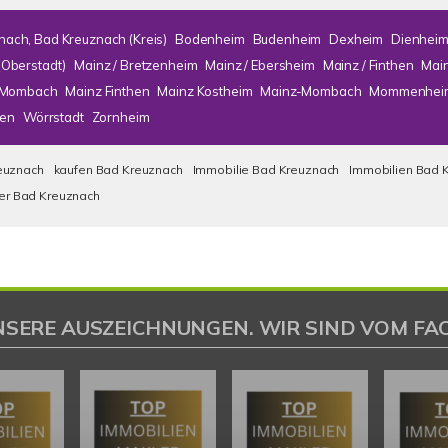
nach, Bad Kreuznach (Kreis)
Bodenheim
Budenheim
Dexheim
Dienhei
(Oberstadt)
Mainz / Bretzenheim
Mainz / Ebersheim
Mainz / Finthen
Mai
/ Mombach
Mainz Finthen
Mainz Kostheim
Mainz-Mombach
Mommenhei
en
Wörrstadt
Zornheim
euznach
kaufen Bad Kreuznach
Immobilie Bad Kreuznach
Immobilien Bad 
ser Bad Kreuznach
NSERE AUSZEICHNUNGEN. WIR SIND VOM FAC