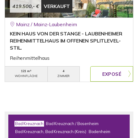
419.500,- €
VERKAUFT
Mainz / Mainz-Laubenheim
KEIN HAUS VON DER STANGE - LAUBENHEIMER
REIHENMITTELHAUS IM OFFENEN SPLITLEVEL-
STIL.
Reihenmittelhaus
121 m²
4
WOHNFLÄCHE
ZIMMER
Bad Kreuznach
Bad Kreuznach / Bosenheim
Bad Kreuznach, Bad Kreuznach (Kreis)
Bodenheim