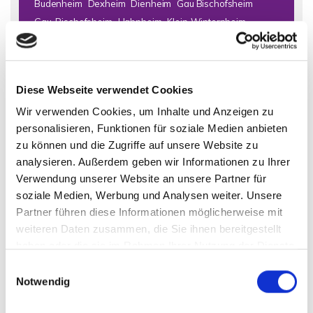
Budenheim
Dexheim
Dienheim
Gau Bischofsheim
Gau-Bischofsheim
Hahnheim
Klein-Winternheim
Kostheim
Lörzweiler
Mainz
Mainz (Oberstadt)
Mainz / Bretzenheim
Mainz / Ebersheim
Mainz / Finthen
Mainz / Gonsenheim
Mainz / Hechtsheim
Diese Webseite verwendet Cookies
Mainz / Mainz-Laubenheim
Mainz / Marienborn
Wir verwenden Cookies, um Inhalte und Anzeigen zu
Mainz / Mombach
Mainz Finthen
Mainz Kostheim
personalisieren, Funktionen für soziale Medien anbieten
Mainz-Mombach
Mommenheim
Nackenheim
zu können und die Zugriffe auf unsere Website zu
Niedernhausen
Nierstein
Offenbach
Oppenheim
analysieren. Außerdem geben wir Informationen zu Ihrer
Schornsheim
Selzen
Todenroth
Wiesbaden
Wörrstadt
Verwendung unserer Website an unsere Partner für
Zornheim
soziale Medien, Werbung und Analysen weiter. Unsere
Partner führen diese Informationen möglicherweise mit
Immo Bad Kreuznach
Haus Bad Kreuznach
Häuser Bad
weiteren Daten zusammen, die Sie ihnen bereitgestellt
Kreuznach
kaufen Bad Kreuznach
Immobilie Bad Kreuznach
haben oder die sie im Rahmen Ihrer Nutzung der Dienste
Immobilien Bad Kreuznach
Hauskauf Bad Kreuznach
gesammelt haben.
Einwilligungsauswahl
Immobilienkauf Bad Kreuznach
Einfamilienhaus Bad
Notwendig
Kreuznach
Einfamilienhäuser Bad Kreuznach