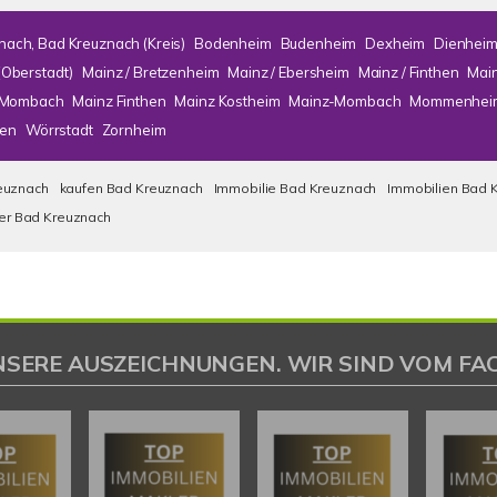
nach, Bad Kreuznach (Kreis)
Bodenheim
Budenheim
Dexheim
Dienhei
(Oberstadt)
Mainz / Bretzenheim
Mainz / Ebersheim
Mainz / Finthen
Mai
/ Mombach
Mainz Finthen
Mainz Kostheim
Mainz-Mombach
Mommenhei
en
Wörrstadt
Zornheim
euznach
kaufen Bad Kreuznach
Immobilie Bad Kreuznach
Immobilien Bad 
ser Bad Kreuznach
NSERE AUSZEICHNUNGEN. WIR SIND VOM FAC