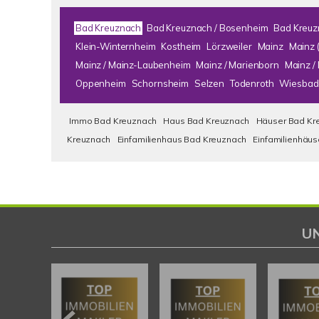
Bad Kreuznach
Bad Kreuznach / Bosenheim
Bad Kreuz
Klein-Winternheim
Kostheim
Lörzweiler
Mainz
Mainz 
Mainz / Mainz-Laubenheim
Mainz / Marienborn
Mainz 
Oppenheim
Schornsheim
Selzen
Todenroth
Wiesbad
Immo Bad Kreuznach
Haus Bad Kreuznach
Häuser Bad Kr
Kreuznach
Einfamilienhaus Bad Kreuznach
Einfamilienhäu
U