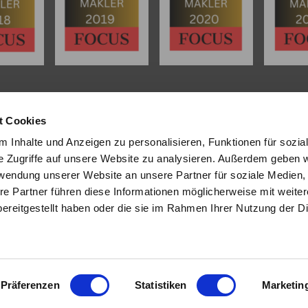
L
INHALT
t Cookies
tenter
Immobilienmakler in
Start
 Inhalte und Anzeigen zu personalisieren, Funktionen für sozia
 Dipl. Sachverständiger (DIA)
Über uns
e Zugriffe auf unsere Website zu analysieren. Außerdem geben w
 und Umgebung
stehen wir Ihnen
Referenzen
rwendung unserer Website an unsere Partner für soziale Medien
wertung und beim Verkauf Ihrer
Angebote
re Partner führen diese Informationen möglicherweise mit weite
ur Seite.
Eigentümer
Bewertung
ereitgestellt haben oder die sie im Rahmen Ihrer Nutzung der D
sendem Fachwissen und lokaler
Tipps/Aktuelles
beraten wir Sie in allen Fragen
Kontakt
hr Haus oder Ihre Wohnung.
ie uns an - wir sind für Sie da.
Präferenzen
Statistiken
Marketin
Impressum
Datenschutz
KI - Nutzung
Sitemap