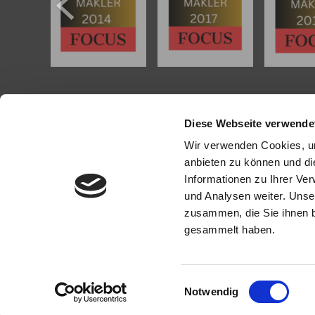
KONTAKT
PROFI
Diese Webseite verwende
Köhler Immobilien GmbH
Als kompe
Wir verwenden Cookies, um
Bauschheimer Weg 28
Mainz und
anbieten zu können und di
55130 Mainz
in Mainz
Informationen zu Ihrer Ve
bei der Be
und Analysen weiter. Unse
Tel.: +49 (0) 6131 / 9010180
Immobilie z
Fax: +49 (0) 6131 / 9010188
zusammen, die Sie ihnen b
E-Mail: buero@immobilien-koehler.de
Mit umfas
gesammelt haben.
Internet: www.immobilien-koehler.de
Expertise 
rund um I
Sprechen S
Einwilligungsauswahl
Notwendig
© Köhler Immobilien GmbH
Powered by
Immonia GmbH