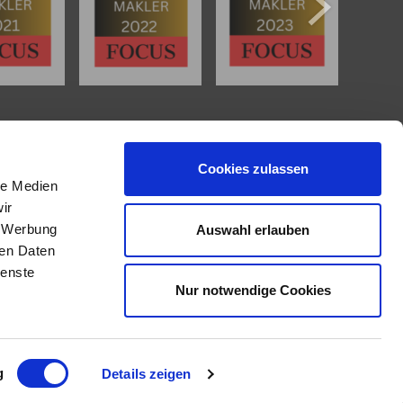
IMMOBILIENANGEBOTE
Cookies zulassen
Eigentumswohnungen
le Medien
Häuser zum Kauf
ir
Grundstücke
, Werbung
Auswahl erlauben
Mietangebote
ren Daten
Renditeobjekte
Gewerbeimmobilien
ienste
Nur notwendige Cookies
g
Details zeigen