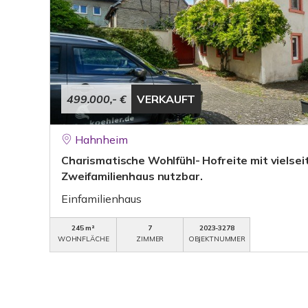
499.000,- €
VERKAUFT
Hahnheim
Charismatische Wohlfühl- Hofreite mit vielsei
Zweifamilienhaus nutzbar.
Einfamilienhaus
245 m²
7
2023-3278
WOHNFLÄCHE
ZIMMER
OBJEKTNUMMER