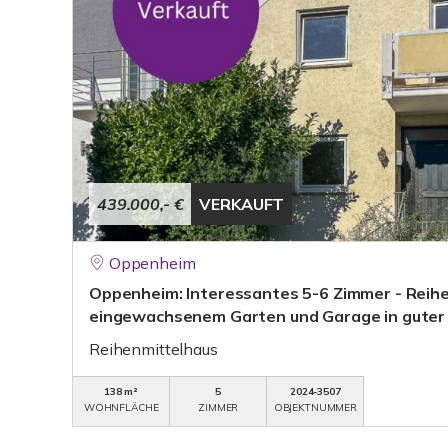
439.000,- €
VERKAUFT
Oppenheim
Oppenheim: Interessantes 5-6 Zimmer - Reih
eingewachsenem Garten und Garage in guter
Reihenmittelhaus
138 m²
5
2024-3507
WOHNFLÄCHE
ZIMMER
OBJEKTNUMMER