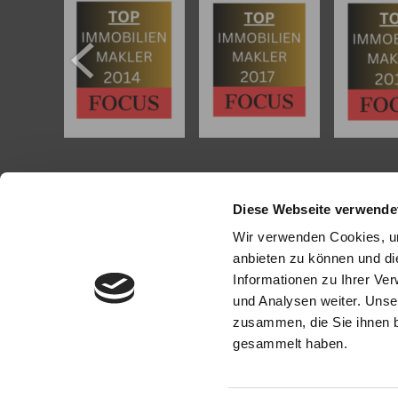
KONTAKT
PROFI
Diese Webseite verwende
Köhler Immobilien GmbH
Als kompe
Wir verwenden Cookies, um
Bauschheimer Weg 28
Mainz und
anbieten zu können und di
55130 Mainz
in Mainz
Informationen zu Ihrer Ve
bei der Be
und Analysen weiter. Unse
Tel.: +49 (0) 6131 / 9010180
Immobilie z
Fax: +49 (0) 6131 / 9010188
zusammen, die Sie ihnen b
E-Mail: buero@immobilien-koehler.de
Mit umfas
gesammelt haben.
Internet: www.immobilien-koehler.de
Expertise 
rund um I
Sprechen S