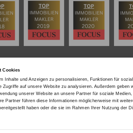
L
INHALT
t Cookies
tenter
Immobilienmakler in
Start
 Inhalte und Anzeigen zu personalisieren, Funktionen für sozia
 Dipl. Sachverständiger (DIA)
Über uns
e Zugriffe auf unsere Website zu analysieren. Außerdem geben w
 und Umgebung
stehen wir Ihnen
Referenzen
rwendung unserer Website an unsere Partner für soziale Medien
wertung und beim Verkauf Ihrer
Angebote
re Partner führen diese Informationen möglicherweise mit weite
ur Seite.
Eigentümer
Bewertung
ereitgestellt haben oder die sie im Rahmen Ihrer Nutzung der D
sendem Fachwissen und lokaler
Tipps/Aktuelles
beraten wir Sie in allen Fragen
Kontakt
hr Haus oder Ihre Wohnung.
ie uns an - wir sind für Sie da.