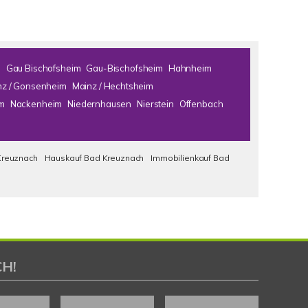
m
Gau Bischofsheim
Gau-Bischofsheim
Hahnheim
nz / Gonsenheim
Mainz / Hechtsheim
m
Nackenheim
Niedernhausen
Nierstein
Offenbach
Kreuznach
Hauskauf Bad Kreuznach
Immobilienkauf Bad
H!