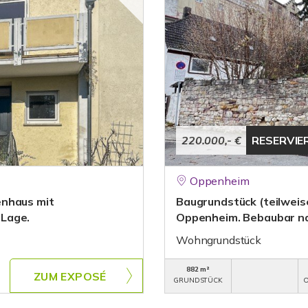
220.000,- €
RESERVIE
Oppenheim
enhaus mit
Baugrundstück (teilweis
 Lage.
Oppenheim. Bebaubar na
Wohngrundstück
882 m²
ZUM EXPOSÉ
GRUNDSTÜCK
O