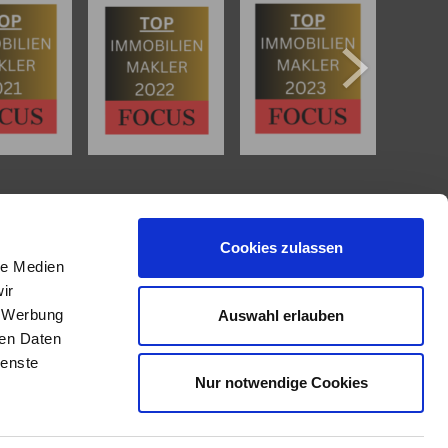
IMMOBILIENANGEBOTE
Cookies zulassen
Eigentumswohnungen
le Medien
Häuser zum Kauf
ir
Grundstücke
, Werbung
Auswahl erlauben
Mietangebote
ren Daten
Renditeobjekte
Gewerbeimmobilien
ienste
Nur notwendige Cookies