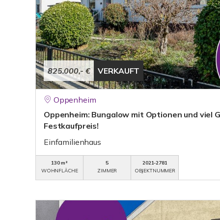
825.000,- €
VERKAUFT
Oppenheim
Oppenheim: Bungalow mit Optionen und viel 
Festkaufpreis!
Einfamilienhaus
130 m²
5
2021-2781
WOHNFLÄCHE
ZIMMER
OBJEKTNUMMER