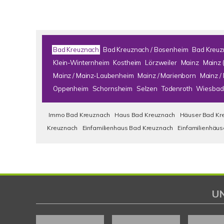
Bad Kreuznach
Bad Kreuznach / Bosenheim
Bad Kreuz
Klein-Winternheim
Kostheim
Lörzweiler
Mainz
Mainz 
Mainz / Mainz-Laubenheim
Mainz / Marienborn
Mainz 
Oppenheim
Schornsheim
Selzen
Todenroth
Wiesbad
Immo Bad Kreuznach
Haus Bad Kreuznach
Häuser Bad Kr
Kreuznach
Einfamilienhaus Bad Kreuznach
Einfamilienhäu
U