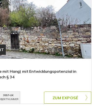
RT
e mit Hang) mit Entwicklungspotenzial in
ch § 34
3557-UK
ZUM EXPOSÉ
BJEKTNUMMER