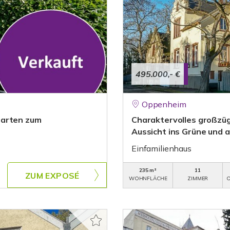
495.000,- €
Oppenheim
Garten zum
Charaktervolles großzü
Aussicht ins Grüne und a
Einfamilienhaus
235 m²
11
ZUM EXPOSÉ
WOHNFLÄCHE
ZIMMER
O