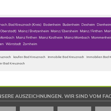
nach, Bad Kreuznach (Kreis)
Bodenheim
Budenheim
Dexheim
Dienhei
(Oberstadt)
Mainz / Bretzenheim
Mainz / Ebersheim
Mainz / Finthen
Mai
/ Mombach
Mainz Finthen
Mainz Kostheim
Mainz-Mombach
Mommenhei
en
Wörrstadt
Zornheim
euznach
kaufen Bad Kreuznach
Immobilie Bad Kreuznach
Immobilien Bad 
ser Bad Kreuznach
NSERE AUSZEICHNUNGEN. WIR SIND VOM FAC