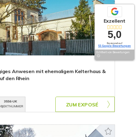
Exzellent
5,0
Basierend auf
55 Google-Bewertungen
Echtheit von Bewertungen
giges Anwesen mit ehemaligem Kelterhaus &
uf den Rhein
3556-UK
ZUM EXPOSÉ
BJEKTNUMMER