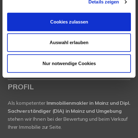
Details zeigen
Köhler Immobilien GmbH
Bauschheimer Weg 28
Cookies zulassen
55130 Mainz
Tel.: +49 (0) 6131 / 9010180
Auswahl erlauben
Fax: +49 (0) 6131 / 9010188
E-Mail: buero@immobilien-koehler.de
Nur notwendige Cookies
Internet: www.immobilien-koehler.de
PROFIL
Als kompetenter
Immobilienmakler in Mainz und Dipl.
Sachverständiger (DIA) in Mainz und Umgebung
stehen wir Ihnen bei der Bewertung und beim Verkauf
Ihrer Immobilie zur Seite.