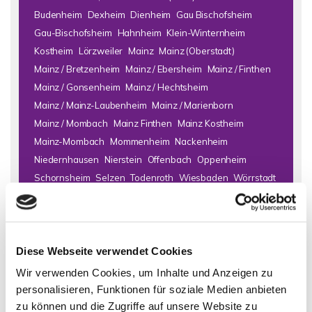
Budenheim
Dexheim
Dienheim
Gau Bischofsheim
Gau-Bischofsheim
Hahnheim
Klein-Winternheim
Kostheim
Lörzweiler
Mainz
Mainz (Oberstadt)
Mainz / Bretzenheim
Mainz / Ebersheim
Mainz / Finthen
Mainz / Gonsenheim
Mainz / Hechtsheim
Mainz / Mainz-Laubenheim
Mainz / Marienborn
Mainz / Mombach
Mainz Finthen
Mainz Kostheim
Mainz-Mombach
Mommenheim
Nackenheim
Niedernhausen
Nierstein
Offenbach
Oppenheim
Schornsheim
Selzen
Todenroth
Wiesbaden
Wörrstadt
Zornheim
Immo Bad Kreuznach
Haus Bad Kreuznach
Häuser Bad
Diese Webseite verwendet Cookies
Kreuznach
kaufen Bad Kreuznach
Immobilie Bad Kreuznach
Immobilien Bad Kreuznach
Hauskauf Bad Kreuznach
Wir verwenden Cookies, um Inhalte und Anzeigen zu
Immobilienkauf Bad Kreuznach
Einfamilienhaus Bad
personalisieren, Funktionen für soziale Medien anbieten
Kreuznach
Einfamilienhäuser Bad Kreuznach
zu können und die Zugriffe auf unsere Website zu