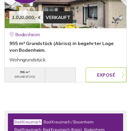
1.020.000,- €
VERKAUFT
Bodenheim
955 m² Grundstück (Abriss) in begehrter Lage
von Bodenheim.
Wohngrundstück
955 m²
GRUNDSTÜCK
Bad Kreuznach
Bad Kreuznach / Bosenheim
Bad Kreuznach, Bad Kreuznach (Kreis)
Bodenheim