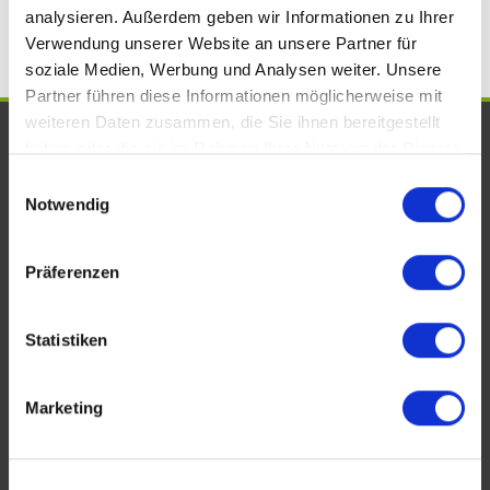
analysieren. Außerdem geben wir Informationen zu Ihrer
Verwendung unserer Website an unsere Partner für
soziale Medien, Werbung und Analysen weiter. Unsere
Partner führen diese Informationen möglicherweise mit
weiteren Daten zusammen, die Sie ihnen bereitgestellt
UNSERE AUSZEICHNUNGEN. WIR
haben oder die sie im Rahmen Ihrer Nutzung der Dienste
SIND VOM FACH!
gesammelt haben.
Einwilligungsauswahl
Notwendig
Präferenzen
Statistiken
Marketing
KONTAKT