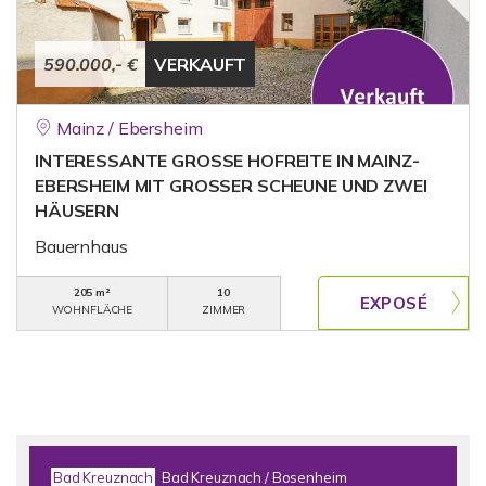
590.000,- €
VERKAUFT
Mainz / Ebersheim
INTERESSANTE GROSSE HOFREITE IN MAINZ-
EBERSHEIM MIT GROSSER SCHEUNE UND ZWEI
HÄUSERN
Bauernhaus
205 m²
10
WOHNFLÄCHE
ZIMMER
Bad Kreuznach
Bad Kreuznach / Bosenheim