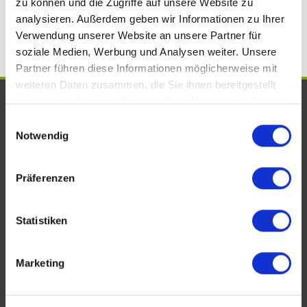
zu können und die Zugriffe auf unsere Website zu
Kreuznach
Einfamilienhäuser Bad Kreuznach
analysieren. Außerdem geben wir Informationen zu Ihrer
Verwendung unserer Website an unsere Partner für
soziale Medien, Werbung und Analysen weiter. Unsere
Partner führen diese Informationen möglicherweise mit
weiteren Daten zusammen, die Sie ihnen bereitgestellt
UNSERE AUSZEICHNUNGEN. WIR
haben oder die sie im Rahmen Ihrer Nutzung der Dienste
gesammelt haben.
Einwilligungsauswahl
SIND VOM FACH!
Notwendig
Präferenzen
Statistiken
Marketing
KONTAKT