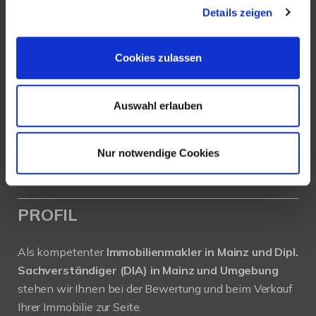
Details zeigen
Köhler Immobilien GmbH
Bauschheimer Weg 28
Cookies zulassen
55130 Mainz
Auswahl erlauben
Tel.: +49 (0) 6131 / 9010180
Fax: +49 (0) 6131 / 9010188
E-Mail: buero@immobilien-koehler.de
Nur notwendige Cookies
Internet: www.immobilien-koehler.de
PROFIL
Als kompetenter
Immobilienmakler in Mainz und Dipl.
Sachverständiger (DIA) in Mainz und Umgebung
stehen wir Ihnen bei der Bewertung und beim Verkauf
Ihrer Immobilie zur Seite.