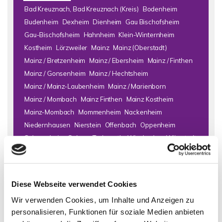
Bad Kreuznach, Bad Kreuznach (Kreis)
Bodenheim
Budenheim
Dexheim
Dienheim
Gau Bischofsheim
Gau-Bischofsheim
Hahnheim
Klein-Winternheim
Kostheim
Lörzweiler
Mainz
Mainz (Oberstadt)
Mainz / Bretzenheim
Mainz / Ebersheim
Mainz / Finthen
Mainz / Gonsenheim
Mainz / Hechtsheim
Mainz / Mainz-Laubenheim
Mainz / Marienborn
Mainz / Mombach
Mainz Finthen
Mainz Kostheim
Mainz-Mombach
Mommenheim
Nackenheim
Niedernhausen
Nierstein
Offenbach
Oppenheim
Schornsheim
Selzen
Todenroth
Wiesbaden
Wörrstadt
Zornheim
Immo Bad Kreuznach
Haus Bad Kreuznach
Häuser Bad
Diese Webseite verwendet Cookies
Kreuznach
kaufen Bad Kreuznach
Immobilie Bad Kreuznach
Wir verwenden Cookies, um Inhalte und Anzeigen zu
Immobilien Bad Kreuznach
Hauskauf Bad Kreuznach
personalisieren, Funktionen für soziale Medien anbieten
Immobilienkauf Bad Kreuznach
Einfamilienhaus Bad