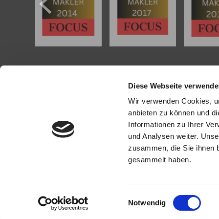
KONTAKT
PROFI
Diese Webseite verwende
Köhler Immobilien GmbH
Als kompe
Wir verwenden Cookies, um
Bauschheimer Weg 28
Mainz und
anbieten zu können und di
55130 Mainz
in Mainz
Informationen zu Ihrer Ve
bei der Be
und Analysen weiter. Unse
Tel.: +49 (0) 6131 / 9010180
Immobilie z
Fax: +49 (0) 6131 / 9010188
zusammen, die Sie ihnen b
E-Mail: buero@immobilien-koehler.de
Mit umfas
gesammelt haben.
Internet: www.immobilien-koehler.de
Expertise 
rund um I
Sprechen S
Einwilligungsauswahl
Notwendig
© Köhler Immobilien GmbH
Powered by
Immonia GmbH