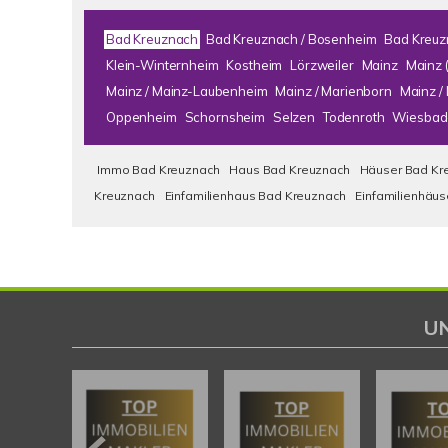
Bad Kreuznach
Bad Kreuznach / Bosenheim
Bad Kreuz
Klein-Winternheim
Kostheim
Lörzweiler
Mainz
Mainz 
Mainz / Mainz-Laubenheim
Mainz / Marienborn
Mainz 
Oppenheim
Schornsheim
Selzen
Todenroth
Wiesbad
Immo Bad Kreuznach
Haus Bad Kreuznach
Häuser Bad Kr
Kreuznach
Einfamilienhaus Bad Kreuznach
Einfamilienhäu
U