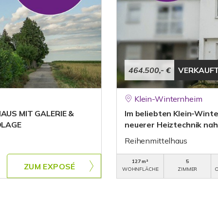
464.500,- €
VERKAUF
Klein-Winternheim
AUS MIT GALERIE &
Im beliebten Klein-Wint
DLAGE
neuerer Heiztechnik na
Reihenmittelhaus
127 m²
5
ZUM EXPOSÉ
WOHNFLÄCHE
ZIMMER
O