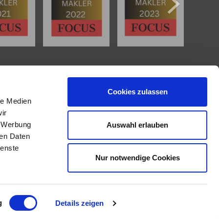
IMMOBILIENANGEBOTE
Cookies zulassen
Eigentumswohnungen
le Medien
Häuser zum Kauf
ir
Grundstücke
, Werbung
Auswahl erlauben
Mietangebote
ren Daten
Renditeobjekte
Gewerbeimmobilien
ienste
Nur notwendige Cookies
g
Details zeigen