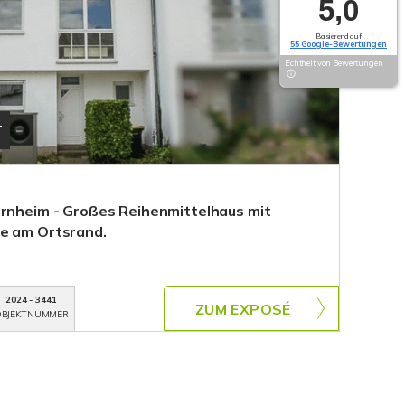
5,0
Basierend auf
55 Google-Bewertungen
Echtheit von Bewertungen
T
ernheim - Großes Reihenmittelhaus mit
he am Ortsrand.
2024 - 3441
ZUM EXPOSÉ
BJEKTNUMMER