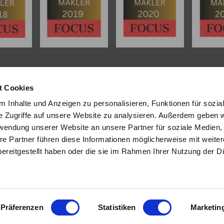
L
INHALT
t Cookies
tenter
Immobilienmakler in
Start
 Inhalte und Anzeigen zu personalisieren, Funktionen für sozia
 Dipl. Sachverständiger (DIA)
Über uns
e Zugriffe auf unsere Website zu analysieren. Außerdem geben w
 und Umgebung
stehen wir Ihnen
Referenzen
rwendung unserer Website an unsere Partner für soziale Medien
wertung und beim Verkauf Ihrer
Angebote
re Partner führen diese Informationen möglicherweise mit weite
ur Seite.
Eigentümer
Bewertung
ereitgestellt haben oder die sie im Rahmen Ihrer Nutzung der D
sendem Fachwissen und lokaler
Tipps/Aktuelles
beraten wir Sie in allen Fragen
Kontakt
hr Haus oder Ihre Wohnung.
ie uns an - wir sind für Sie da.
Präferenzen
Statistiken
Marketin
Impressum
Datenschutz
KI - Nutzung
Sitemap