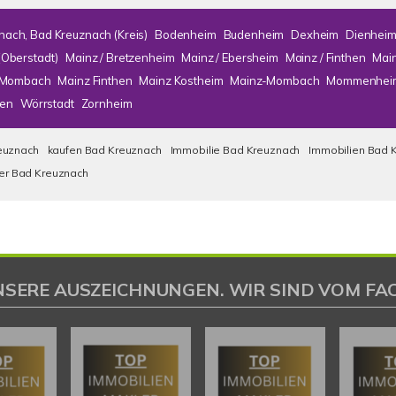
nach, Bad Kreuznach (Kreis)
Bodenheim
Budenheim
Dexheim
Dienhei
(Oberstadt)
Mainz / Bretzenheim
Mainz / Ebersheim
Mainz / Finthen
Mai
/ Mombach
Mainz Finthen
Mainz Kostheim
Mainz-Mombach
Mommenhei
en
Wörrstadt
Zornheim
euznach
kaufen Bad Kreuznach
Immobilie Bad Kreuznach
Immobilien Bad 
ser Bad Kreuznach
NSERE AUSZEICHNUNGEN. WIR SIND VOM FAC