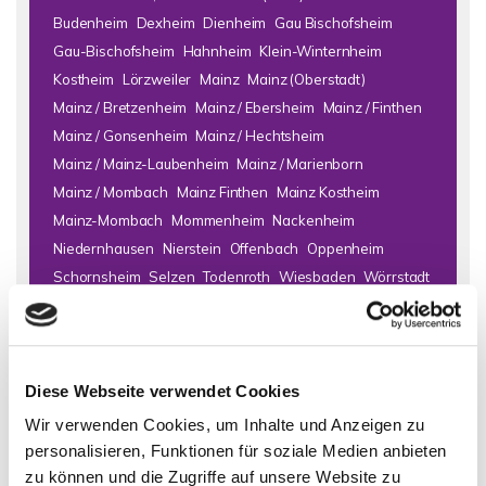
Budenheim
Dexheim
Dienheim
Gau Bischofsheim
Gau-Bischofsheim
Hahnheim
Klein-Winternheim
Kostheim
Lörzweiler
Mainz
Mainz (Oberstadt)
Mainz / Bretzenheim
Mainz / Ebersheim
Mainz / Finthen
Mainz / Gonsenheim
Mainz / Hechtsheim
Mainz / Mainz-Laubenheim
Mainz / Marienborn
Mainz / Mombach
Mainz Finthen
Mainz Kostheim
Mainz-Mombach
Mommenheim
Nackenheim
Niedernhausen
Nierstein
Offenbach
Oppenheim
Schornsheim
Selzen
Todenroth
Wiesbaden
Wörrstadt
Zornheim
Immo Bad Kreuznach
Haus Bad Kreuznach
Häuser Bad
Diese Webseite verwendet Cookies
Kreuznach
kaufen Bad Kreuznach
Immobilie Bad Kreuznach
Immobilien Bad Kreuznach
Hauskauf Bad Kreuznach
Wir verwenden Cookies, um Inhalte und Anzeigen zu
Immobilienkauf Bad Kreuznach
Einfamilienhaus Bad
personalisieren, Funktionen für soziale Medien anbieten
Kreuznach
Einfamilienhäuser Bad Kreuznach
zu können und die Zugriffe auf unsere Website zu