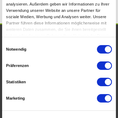
analysieren. Außerdem geben wir Informationen zu Ihrer
Verwendung unserer Website an unsere Partner für
soziale Medien, Werbung und Analysen weiter. Unsere
Partner führen diese Informationen möglicherweise mit
weiteren Daten zusammen, die Sie ihnen bereitgestellt
UNSERE AUSZEICHNUNGEN. WIR
haben oder die sie im Rahmen Ihrer Nutzung der Dienste
SIND VOM FACH!
gesammelt haben.
Einwilligungsauswahl
Notwendig
Präferenzen
Statistiken
Marketing
KONTAKT