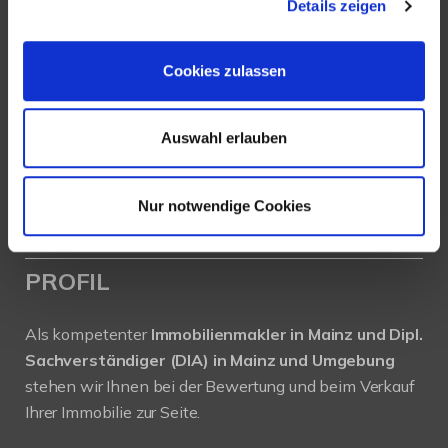
Details zeigen
Köhler Immobilien GmbH
Bauschheimer Weg 28
Cookies zulassen
55130 Mainz
Tel.: +49 (0) 6131 / 9010180
Auswahl erlauben
Fax: +49 (0) 6131 / 9010188
E-Mail: buero@immobilien-koehler.de
Nur notwendige Cookies
Internet: www.immobilien-koehler.de
PROFIL
Als kompetenter
Immobilienmakler in Mainz und Dipl.
Sachverständiger (DIA) in Mainz und Umgebung
stehen wir Ihnen bei der Bewertung und beim Verkauf
Ihrer Immobilie zur Seite.