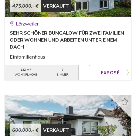
475.000,- €
VERKAUFT
Lörzweiler
SEHR SCHÖNER BUNGALOW FÜR ZWEI FAMILIEN
ODER WOHNEN UND ARBEITEN UNTER EINEM
DACH
Einfamilienhaus
132 m²
7
WOHNFLÄCHE
ZIMMER
600.000,- €
VERKAUFT