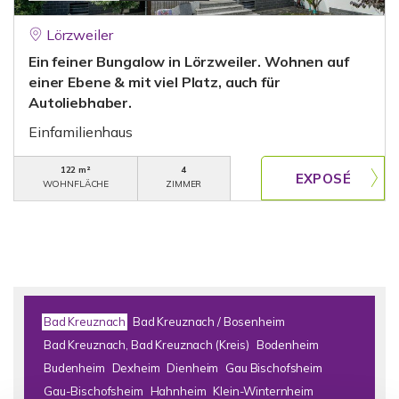
Lörzweiler
Ein feiner Bungalow in Lörzweiler. Wohnen auf
einer Ebene & mit viel Platz, auch für
Autoliebhaber.
Einfamilienhaus
122 m²
4
WOHNFLÄCHE
ZIMMER
Bad Kreuznach
Bad Kreuznach / Bosenheim
Bad Kreuznach, Bad Kreuznach (Kreis)
Bodenheim
Budenheim
Dexheim
Dienheim
Gau Bischofsheim
Gau-Bischofsheim
Hahnheim
Klein-Winternheim