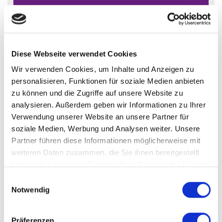
Kostheim
Lörzweiler
Mainz
Mainz (Oberstadt)
Mainz / Bretzenheim
Mainz / Ebersheim
Mainz / Finthen
Mainz / Gonsenheim
Mainz / Hechtsheim
Mainz / Mainz-Laubenheim
Mainz / Marienborn
Diese Webseite verwendet Cookies
Mainz / Mombach
Mainz Finthen
Mainz Kostheim
Wir verwenden Cookies, um Inhalte und Anzeigen zu
Mainz-Mombach
Mommenheim
Nackenheim
personalisieren, Funktionen für soziale Medien anbieten
Niedernhausen
Nierstein
Offenbach
Oppenheim
zu können und die Zugriffe auf unsere Website zu
Schornsheim
Selzen
Todenroth
Wiesbaden
Wörrstadt
analysieren. Außerdem geben wir Informationen zu Ihrer
Zornheim
Verwendung unserer Website an unsere Partner für
soziale Medien, Werbung und Analysen weiter. Unsere
Immo Bad Kreuznach
Haus Bad Kreuznach
Häuser Bad
Partner führen diese Informationen möglicherweise mit
Kreuznach
kaufen Bad Kreuznach
Immobilie Bad Kreuznach
weiteren Daten zusammen, die Sie ihnen bereitgestellt
Immobilien Bad Kreuznach
Hauskauf Bad Kreuznach
haben oder die sie im Rahmen Ihrer Nutzung der Dienste
gesammelt haben.
Immobilienkauf Bad Kreuznach
Einfamilienhaus Bad
Einwilligungsauswahl
Notwendig
Kreuznach
Einfamilienhäuser Bad Kreuznach
Präferenzen