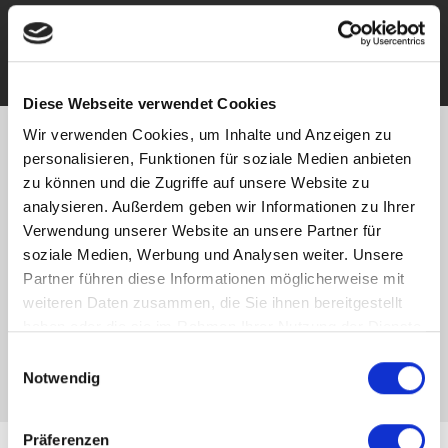
Zu den Tippgeberprovisionen
Diese Webseite verwendet Cookies
Wir verwenden Cookies, um Inhalte und Anzeigen zu
personalisieren, Funktionen für soziale Medien anbieten
Wir verkaufen Ihre
zu können und die Zugriffe auf unsere Website zu
Immobilie mit
analysieren. Außerdem geben wir Informationen zu Ihrer
Verwendung unserer Website an unsere Partner für
Sicherheit
soziale Medien, Werbung und Analysen weiter. Unsere
Partner führen diese Informationen möglicherweise mit
weiteren Daten zusammen, die Sie ihnen bereitgestellt
Unsere Leistungen für
haben oder die sie im Rahmen Ihrer Nutzung der Dienste
Immobilien-Verkäufer
gesammelt haben.
Einwilligungsauswahl
Notwendig
Präferenzen