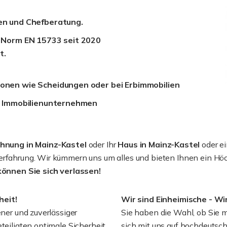
gen und Chefberatung.
EU Norm EN 15733 seit 2020
t.
ionen wie Scheidungen oder bei Erbimmobilien
es Immobilienunternehmen
nung in Mainz-Kastel
oder Ihr
Haus in Mainz-Kastel
oder e
erfahrung. Wir kümmern uns um alles und bieten Ihnen ein Höch
können Sie sich verlassen!
heit!
Wir sind Einheimische - Wi
ener und zuverlässiger
Sie haben die Wahl, ob Sie m
teiligten optimale Sicherheit
sich mit uns auf hochdeutsch