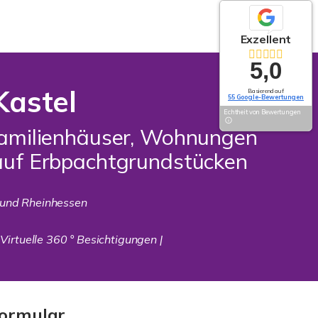
Exzellent
5,0
Kastel
Basierend auf
55 Google-Bewertungen
Echtheit von Bewertungen
rfamilienhäuser, Wohnungen
auf Erbpachtgrundstücken
 und Rheinhessen
 Virtuelle 360 ° Besichtigungen |
ormular