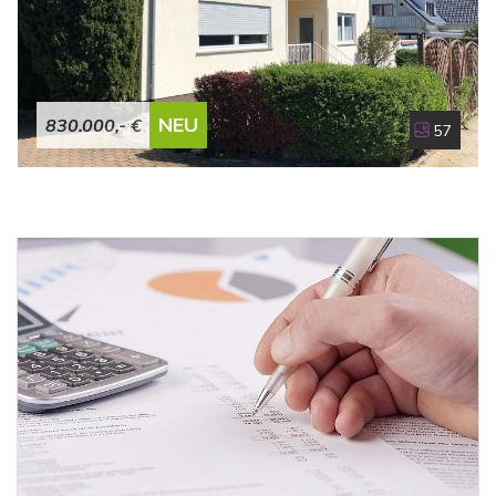
Garagen und Photovoltaik.Durch private Nutzung ist die
derzeit erzielte Nettokaltmiete niedriger. Bei Anpassung
der Miete im EG und der Vermietung von zwei privat
genutzten Garage könnte die Nettokaltmiete inkl. der
NEU
830.000,- €
57
Photovoltaikanlage bei ca. 44.000 EUR p.a. liegen. Bei
den Einnahmen der Photovoltaikanlage wurde aus den
Jahren 2022 / 2023 / 2024 einen mittleren Wert gebildet,
welcher bei den Ertragseinnahmen berücksichtigt wurde.
Einspeisevergütung 2024: 5.076 EUREinspeisevergütung
2023: 5.833 EUREinspeisevergütung 2022: 6.407
EURGesamt: 17.316 EUR : 3 Jahre = 5.772 EURBei der
Bewertung wurde von einem mittleren Wert über ca.
5.500 EUR Netto bei der Photovoltaikanlage an
Einnahmen ausgegangen.Nutzen Sie diese Gelegenheit,
in eine hervorragende Immobilie in einer begehrten Lage
zu investieren.Zur Kenntnis: Die hier vorhandenen
Innenbilder der leeren Wohnungen wurden uns von den