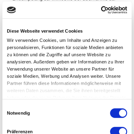
Container-Kosten
Diese Webseite verwendet Cookies
Wir verwenden Cookies, um Inhalte und Anzeigen zu
personalisieren, Funktionen für soziale Medien anbieten
Außerdem profitieren Sie bei uns
zu können und die Zugriffe auf unsere Website zu
von:
analysieren. Außerdem geben wir Informationen zu Ihrer
Verwendung unserer Website an unsere Partner für
Vorab - Besichtigungen ohne Gesundheitsrisiko -
soziale Medien, Werbung und Analysen weiter. Unsere
Virtuelle 360°-Besichtigung
Partner führen diese Informationen möglicherweise mit
Professionelle Immobilienfotografie und
weiteren Daten zusammen, die Sie ihnen bereitgestellt
haben oder die sie im Rahmen Ihrer Nutzung der Dienste
Nachbearbeitung der Bilder
gesammelt haben.
Bonitätsprüfung der Kaufinteressenten, Hilfe und
Einwilligungsauswahl
Notwendig
Prüfung bei der Finanzierung
Koordination und Beratung zur Erstellung eines
Kaufvertragsentwurfs
Präferenzen