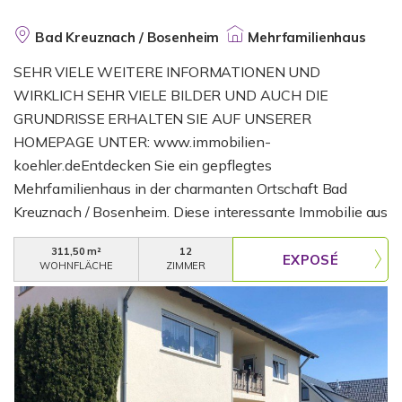
Bad Kreuznach / Bosenheim
Mehrfamilienhaus
SEHR VIELE WEITERE INFORMATIONEN UND
WIRKLICH SEHR VIELE BILDER UND AUCH DIE
GRUNDRISSE ERHALTEN SIE AUF UNSERER
HOMEPAGE UNTER: www.immobilien-
koehler.deEntdecken Sie ein gepflegtes
Mehrfamilienhaus in der charmanten Ortschaft Bad
Kreuznach / Bosenheim. Diese interessante Immobilie aus
dem Jahr 1980 bietet Ihnen eine großzügige Wohnfläche
311,50 m²
12
von ca. 312 m² auf einem weitläufigen Grundstück von ca.
WOHNFLÄCHE
ZIMMER
753 m². Mit insgesamt 12 Zimmern und 4 Badezimmern
aufgeteilt auf 4 Wohnungen finden Investoren ideale
Bedingungen vor. Jede Wohneinheit bietet ausreichend
Raum und Komfort, was viele Nutzungsmöglichkeiten
eröffnet. Das Haus ist komplett vermietet.Die derzeitige
Nettokaltmiete liegt bei rund 39.436 EUR p.a inkl.