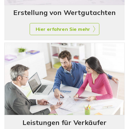
Eigentümern zur Verfügung gestellt. Die Bilder der
Erstellung von Wertgutachten
bewohnten Wohnung im EG sind aktuell und wurden uns
durch den Mieter erlaubt zu nutzen.
Hier erfahren Sie mehr
Leistungen für Verkäufer