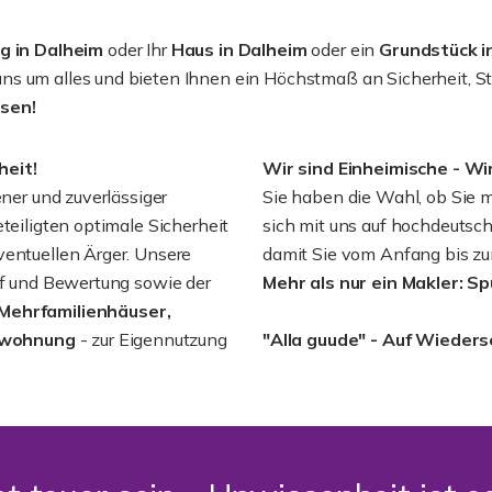
 in Dalheim
oder Ihr
Haus in Dalheim
oder ein
Grundstück i
 um alles und bieten Ihnen ein Höchstmaß an Sicherheit, Stabi
ssen!
heit!
Wir sind Einheimische - Wi
ener und zuverlässiger
Sie haben die Wahl, ob Sie m
teiligten optimale Sicherheit
sich mit uns auf hochdeutsch
ventuellen Ärger. Unsere
damit Sie vom Anfang bis zu
auf und Bewertung sowie der
Mehr als nur ein Makler: S
 Mehrfamilienhäuser,
mswohnung
- zur Eigennutzung
"Alla guude" - Auf Wieder