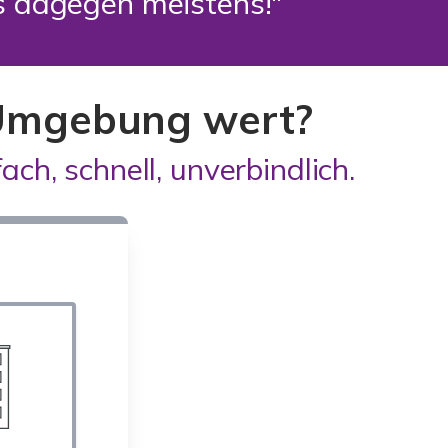
es dagegen meistens!"
d Umgebung wert?
ach, schnell, unverbindlich.