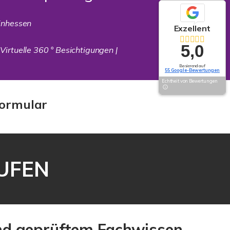
inhessen
Exzellent
5,0
 Virtuelle 360 ° Besichtigungen |
Basierend auf
55 Google-Bewertungen
Echtheit von Bewertungen
ormular
AUFEN
und geprüftem Fachwissen