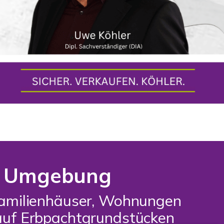
nd Umgebung
rfamilienhäuser, Wohnungen
auf Erbpachtgrundstücken