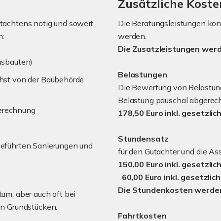
Zusätzliche Kost
utachtens nötig und soweit
Die Beratungsleistungen könn
n:
werden.
Die Zusatzleistungen werd
usbauten)
Belastungen
hst von der Baubehörde
Die Bewertung von Belastun
Belastung pauschal abgerec
erechnung
178,50 Euro inkl. gesetzli
Stundensatz
geführten Sanierungen und
für den Gutachter und die As
150,00 Euro inkl. gesetzli
60,00 Euro inkl. gesetzlic
Die Stundenkosten werden
um, aber auch oft bei
en Grundstücken.
Fahrtkosten