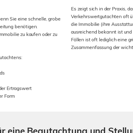
Es zeigt sich in der Praxis, 
Verkehrswertgutachten oft üb
enn Sie eine schnelle, grobe
die Immobilie (ihre Ausstattu
eitung benötigen.
ausreichend bekannt ist und k
Immobilie zu kaufen oder zu
Fällen ist oft lediglich eine 
Zusammenfassung der wichti
utachtens:
nds
er Ertragswert
er Form
ür eine Begutachtung und Stel