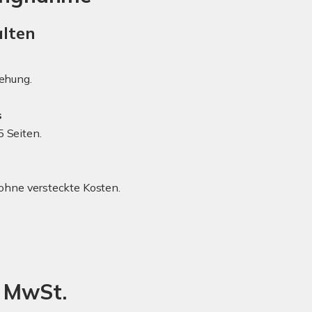
alten
ehung.
s
5 Seiten.
ohne versteckte Kosten.
r MwSt.