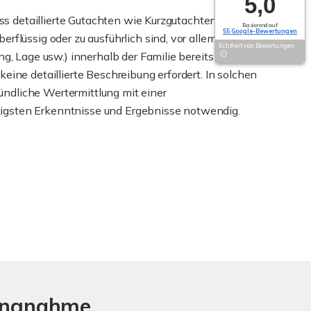
5,0
dass detaillierte Gutachten wie Kurzgutachten oder
Basierend auf
55 Google-Bewertungen
erflüssig oder zu ausführlich sind, vor allem wenn
Echtheit von Bewertungen
ng, Lage usw.) innerhalb der Familie bereits
eine detaillierte Beschreibung erfordert. In solchen
gründliche Wertermittlung mit einer
gsten Erkenntnisse und Ergebnisse notwendig.
lungnahme