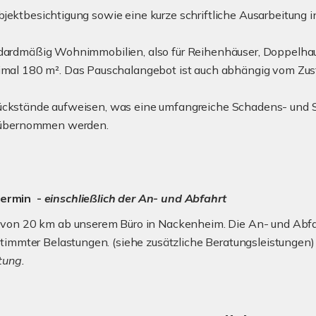
ektbesichtigung sowie eine kurze schriftliche Ausarbeitung in 
andardmäßig Wohnimmobilien, also für Reihenhäuser, Doppelhau
l 180 m². Das Pauschalangebot ist auch abhängig vom Zust
rückstände aufweisen, was eine umfangreiche Schadens- und S
 übernommen werden.
termin -
einschließlich der An- und Abfahrt
 von 20 km ab unserem Büro in Nackenheim. Die An- und Abfah
stimmter Belastungen. (siehe zusätzliche Beratungsleistungen
tung.