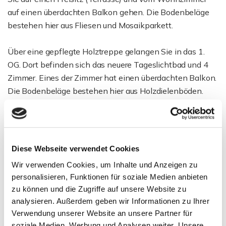
auf einen überdachten Balkon gehen. Die Bodenbeläge
bestehen hier aus Fliesen und Mosaikparkett.
Über eine gepflegte Holztreppe gelangen Sie in das 1.
OG. Dort befinden sich das neuere Tageslichtbad und 4
Zimmer. Eines der Zimmer hat einen überdachten Balkon.
Die Bodenbeläge bestehen hier aus Holzdielenböden.
Über eine Zugtreppe gelangen Sie auf den Speicher.
Dieser ist nicht zwischen den Sparren gedämmt, jedoch
wurde der Dachboden Dämmung angebracht.
Diese Webseite verwendet Cookies
Wir verwenden Cookies, um Inhalte und Anzeigen zu
Fazit: Alles in allem ein sehr interessantes Haus mit
personalisieren, Funktionen für soziale Medien anbieten
vielen Möglichkeiten, auch auf dem Grundstück.
zu können und die Zugriffe auf unsere Website zu
Anschauen - es lohnt sich.
analysieren. Außerdem geben wir Informationen zu Ihrer
Verwendung unserer Website an unsere Partner für
Diese Immobilie ist ohne zusätzliche Käuferprovision und
soziale Medien, Werbung und Analysen weiter. Unsere