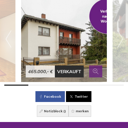
465.000,- €
VERKAUFT
Facebook
Twitter
Notizblock (
)
merken