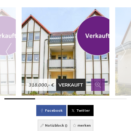
318.000,- €
VERKAUFT
Facebook
Twitter
Notizblock (
)
merken