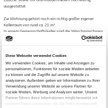
ausgestattet.
Zur Wohnung gehört noch ein richtig großer eigener
Kellerraum von rund ca. 21 m².
In einem Gemeinschaftskeller sind die Waschmaschinen
und Trockner untergebracht.
Weiterhin gehört noch ein Stellplatz zur Wohnung.
Diese Webseite verwendet Cookies
Fazit: Eine sehr gut aufgeteilte und gepflegte 3-
Zimmerwohnung im Erdgeschoss bietet Ihnen auch
Wir verwenden Cookies, um Inhalte und Anzeigen zu
komfortables Wohnen ohne Treppen bis ins hohe Alter.
personalisieren, Funktionen für soziale Medien anbieten
Sichern Sie sich diese Wohnung für später.
zu können und die Zugriffe auf unsere Website zu
analysieren. Außerdem geben wir Informationen zu Ihrer
Durch den langjährigen sehr guten Mieter haben Sie die
Verwendung unserer Website an unsere Partner für
Sicherheit, dass die Wohnung topp gepflegt ist und Sie
soziale Medien, Werbung und Analysen weiter. Unsere
jeden Monat Ihre Miete bekommen. Lassen Sie sich
Partner führen diese Informationen möglicherweise mit
positiv überraschen!
weiteren Daten zusammen, die Sie ihnen bereitgestellt