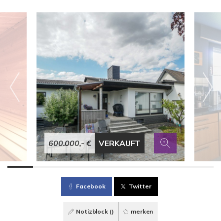
600.000,- €
VERKAUFT
Facebook
Twitter
Notizblock (
)
merken