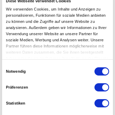
wurde damals mit Wellasbestplatten eingedeckt. Eine
Diese Webseite verwendet Cookies
mögliche, aber nicht erforderliche Dacheindeckung wurde
Wir verwenden Cookies, um Inhalte und Anzeigen zu
bereits im Kaufpreis berücksichtigt.
personalisieren, Funktionen für soziale Medien anbieten
zu können und die Zugriffe auf unsere Website zu
Sind Sie Oldtimerfan oder haben Sie viele Fahrzeuge?
analysieren. Außerdem geben wir Informationen zu Ihrer
Wenn ja, dann werden Ihnen die Möglichkeiten bei
Verwendung unserer Website an unsere Partner für
soziale Medien, Werbung und Analysen weiter. Unsere
diesem Haus mit Sicherheit sehr gefallen: 3 Fahrzeuge
Partner führen diese Informationen möglicherweise mit
könnten Sie in Ihren Garagen unterbringen und nochmals
weiteren Daten zusammen, die Sie ihnen bereitgestellt
3 Fahrzeuge haben Platz vor den Garagen.
haben oder die sie im Rahmen Ihrer Nutzung der Dienste
gesammelt haben.
Einwilligungsauswahl
Bei diesem Bungalow handelt es sich um ein "Hebelhaus"
Notwendig
- Fertighaus in Massivbauweise vom Typ C75 / 126.
Lassen Sie sich von der Qualität überraschen.
Präferenzen
Dieses Haus wird nur aufgrund eines seit langem
geplanten Ortswechsels im nächsten Jahr verkauft. Ein
Statistiken
Bezug ist ab dem 01.08.2023 möglich, eventuell etwas
früher.