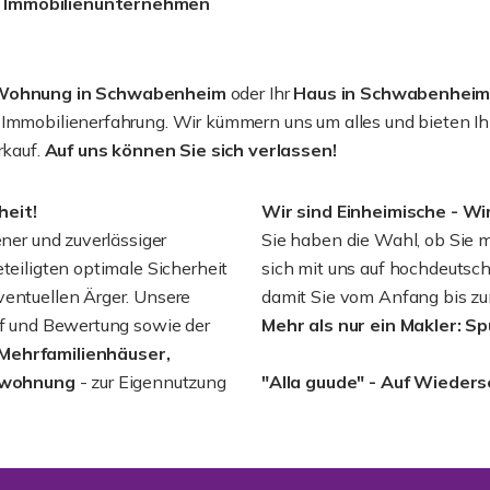
es Immobilienunternehmen
Wohnung in Schwabenheim
oder Ihr
Haus in Schwabenhei
 Immobilienerfahrung. Wir kümmern uns um alles und bieten Ih
rkauf.
Auf uns können Sie sich verlassen!
heit!
Wir sind Einheimische - Wi
ener und zuverlässiger
Sie haben die Wahl, ob Sie m
teiligten optimale Sicherheit
sich mit uns auf hochdeutsch
ventuellen Ärger. Unsere
damit Sie vom Anfang bis zu
auf und Bewertung sowie der
Mehr als nur ein Makler: S
 Mehrfamilienhäuser,
mswohnung
- zur Eigennutzung
"Alla guude" - Auf Wieder