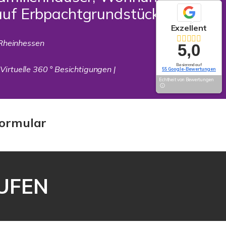
auf Erbpachtgrundstücken
Exzellent
Rheinhessen
5,0
Basierend auf
 Virtuelle 360 ° Besichtigungen |
55 Google-Bewertungen
Echtheit von Bewertungen
ormular
AUFEN