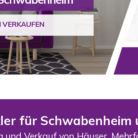
M VERKAUFEN
ler für Schwabenhei
ng und Verkauf von Häuser, Meh