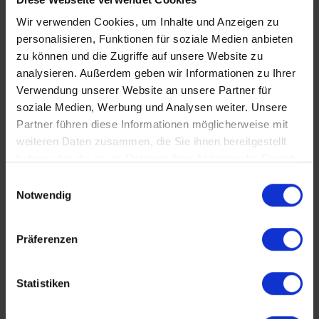
Wir verwenden Cookies, um Inhalte und Anzeigen zu
personalisieren, Funktionen für soziale Medien anbieten
zu können und die Zugriffe auf unsere Website zu
analysieren. Außerdem geben wir Informationen zu Ihrer
Verwendung unserer Website an unsere Partner für
KONTAKT
soziale Medien, Werbung und Analysen weiter. Unsere
Partner führen diese Informationen möglicherweise mit
Köhler Immobilien GmbH
weiteren Daten zusammen, die Sie ihnen bereitgestellt
haben oder die sie im Rahmen Ihrer Nutzung der Dienste
Bauschheimer Weg 28
gesammelt haben.
55130 Mainz
Einwilligungsauswahl
Notwendig
Tel.: +49 (0) 6131 / 9010180
Fax: +49 (0) 6131 / 9010188
Präferenzen
E-Mail: buero@immobilien-koehler.de
Internet: www.immobilien-koehler.de
Statistiken