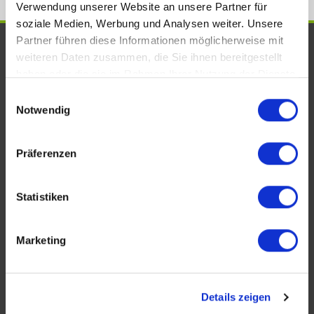
Verwendung unserer Website an unsere Partner für
soziale Medien, Werbung und Analysen weiter. Unsere
Partner führen diese Informationen möglicherweise mit
UNSERE AUSZEICHNUNGEN. WIR
weiteren Daten zusammen, die Sie ihnen bereitgestellt
SIND VOM FACH!
haben oder die sie im Rahmen Ihrer Nutzung der Dienste
gesammelt haben.
Einwilligungsauswahl
Notwendig
Präferenzen
Statistiken
Marketing
KONTAKT
Köhler Immobilien GmbH
Details zeigen
Bauschheimer Weg 28