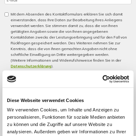
Mit dem Absenden des Kontaktformulars erklären Sie sich damit
einverstanden, dass Ihre Daten zur Bearbeitung Ihres Anliegens
verwendet werden. Sie stimmen damit zu, dass die von Ihnen
getätigten Angaben sowie die von Ihnen angegebenen
Kontaktdaten zwecks der Leistungserbringung und für den Fall von
Rückfragen gespeichert werden. Des Weiteren nehmen Sie zur
Kenntnis, dass die von Ihnen gemachten Angaben nicht ohne
schriftliche Einwilligung an Dritte weitergegeben werden.
(Weitere Informationen und Widerrufshinweise finden Sie in der
Datenschutzerklärung
).
*
Ich bin damit einverstanden, dass mich Köhler Immobilien GmbH
kontaktiert (telefonisch oder per E-Mail) und meine angegebenen
Daten speichert. *
Diese Webseite verwendet Cookies
* Pflichtfelder
Wir verwenden Cookies, um Inhalte und Anzeigen zu
personalisieren, Funktionen für soziale Medien anbieten
Absenden
zu können und die Zugriffe auf unsere Website zu
analysieren. Außerdem geben wir Informationen zu Ihrer